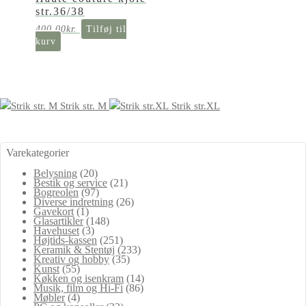
str.36/38
400,00
kr.
Tilføj til
kurv
Strik str. M
Strik str.XL
Varekategorier
Belysning
(20)
Bestik og service
(21)
Bogreolen
(97)
Diverse indretning
(26)
Gavekort
(1)
Glasartikler
(148)
Havehuset
(3)
Højtids-kassen
(251)
Keramik & Stentøj
(233)
Kreativ og hobby
(35)
Kunst
(55)
Køkken og isenkram
(14)
Musik, film og Hi-Fi
(86)
Møbler
(4)