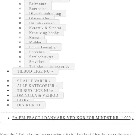
Belysning
Bogreolen
Diverse indretning
Glasartikler
Højtids-kassen
Keramik & Stentøj
Kreativ og hobby
Kunst
Møbler
PC og konsoller
Porcelæn
Samleobjekter
Smykker
Tøj, sko og accessories
TILBUD LIGE NU »
SE ALLE VARER »
ALLE KATEGORIER »
TILBUD LIGE NU »
OM VILLA & VEJBOD
BLOG
DIN KONTO
FÅ FRI FRAGT I DANMARK VED KØB FOR MINDST KR. 1.000,-
Forside
/
Tøj, sko og accessories
/
Extra lækkert
/
Burberry cottoncoat