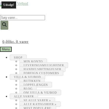
Udsolgt!
Products
search
0,00
kr.
0 varer
Menu
SHOP
MIN KONTO
LEVERINGSMULIGHEDER
HANDELSBETINGELSER
FOREIGN CUSTOMERS
VILLA & VEJBOD
BUTIKKEN
LOPPELÆNGEN
BLOG
OM VILLA & VEJBOD
ALLE VARER
SE ALLE VARER »
ALLE KATEGORIER »
MEST POPULÆRE: