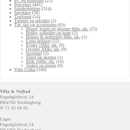
PC og konsoller
(23)
Porcelæn
(441)
Samleobjekter
(314)
Smykker
(58)
Trækunst
(14)
Tæpper og tekstiler
(2)
Tøj, sko og accessories
(93)
Bluser, toppe og skjorter 80kr. stk.
(23)
Briller, solbriller og hatte
(2)
Bukser & nederdele 80kr. stk.
(1)
Extra lækkert
(22)
Kjoler 100kr. stk.
(9)
Overtøj 200kr. stk.
(9)
Sportstøj
(2)
Street og skating
(1)
Strik 100kr. stk.
(16)
Tasker og punge
(6)
Villa Unika
(160)
Villa & Vejbod
Fogedgårdsvej 14
DK4760 Vordingborg
✆ 71 92 04 93
Lager:
Fogedgårdsvej 14