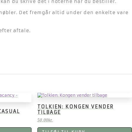
n du skrive det i noterne når du bestiller.
møbler. Det fremgår altid under den enkelte vare
fter aftale.
TOLKIEN: KONGEN VENDER
 CASUAL
TILBAGE
50,00
kr.