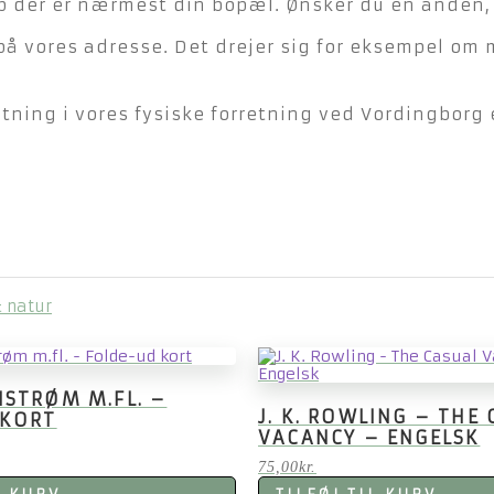
der er nærmest din bopæl. Ønsker du en anden, ka
på vores adresse. Det drejer sig for eksempel om 
ning i vores fysiske forretning ved Vordingborg e
& natur
STRØM M.FL. –
J. K. ROWLING – THE
 KORT
VACANCY – ENGELSK
75,00
kr.