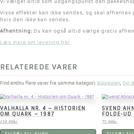
Vi vælger altid som udgangspunkt den pakkeshop 
Visse effekter kan ikke sendes, og skal afhentes 
hvis den
ikke
kan sendes.
Afhentning:
Du kan også altid vælge gratis afhent
Læs mere om levering her
RELATEREDE VARER
Find endnu flere varer fra samme kategori:
Bogreolen
,
Dyr 
VALHALLA NR. 4 – HISTORIEN
SVEND AHN
OM QUARK – 1987
FOLDE-UD
150,00
kr.
75,00
kr.