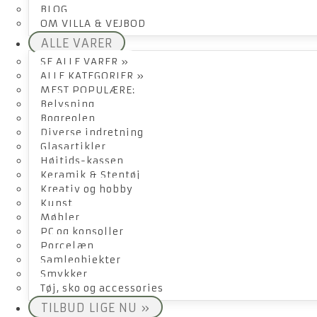
BLOG
OM VILLA & VEJBOD
ALLE VARER
SE ALLE VARER »
ALLE KATEGORIER »
MEST POPULÆRE:
Belysning
Bogreolen
Diverse indretning
Glasartikler
Højtids-kassen
Keramik & Stentøj
Kreativ og hobby
Kunst
Møbler
PC og konsoller
Porcelæn
Samleobjekter
Smykker
Tøj, sko og accessories
TILBUD LIGE NU »