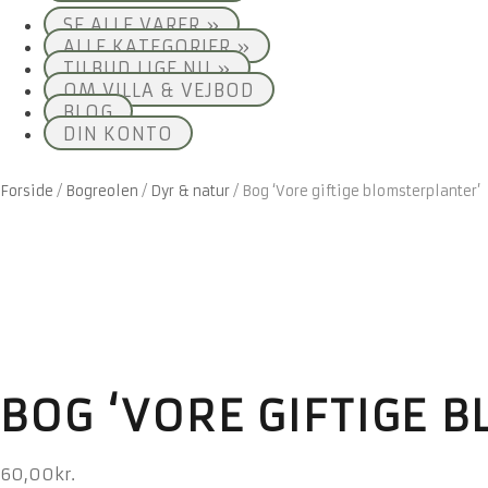
SE ALLE VARER »
ALLE KATEGORIER »
TILBUD LIGE NU »
OM VILLA & VEJBOD
BLOG
DIN KONTO
Forside
/
Bogreolen
/
Dyr & natur
/
Bog ‘Vore giftige blomsterplanter’
BOG ‘VORE GIFTIGE 
60,00
kr.