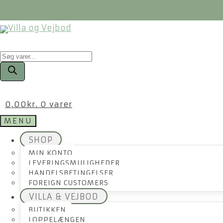
Products
search
0,00
kr.
0 varer
MENU
SHOP
MIN KONTO
LEVERINGSMULIGHEDER
HANDELSBETINGELSER
FOREIGN CUSTOMERS
VILLA & VEJBOD
BUTIKKEN
LOPPELÆNGEN