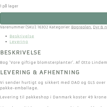
1 på lager
Bog
'Vore
giftige
Varenummer (SKU):
16302
Kategorier:
Bogreolen
,
Dyr & n
blomsterplanter'
Beskrivelse
antal
Levering
BESKRIVELSE
Bog ‘Vore giftige blomsterplanter’. Af Otto Lindem
LEVERING & AFHENTNING
Vi sender hurtigt og sikkert med DAO og GLS over 
pakke-emballage.
Levering til pakkeshop i Danmark koster 49 kroner