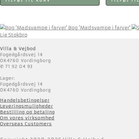
TILFØJ TIL KURV
TILFØJ TI
Bog 'Madsvampe i farver'
Lie Stokbro
Villa & Vejbod
Fogedgårdsvej 14
DK4760 Vordingborg
✆ 71 92 04 93
Lager:
Fogedgårdsvej 14
DK4760 Vordingborg
Handelsbetingelser
Leveringsmuligheder
Bestilling og betaling
Om vores virksomhed
Overseas Customers