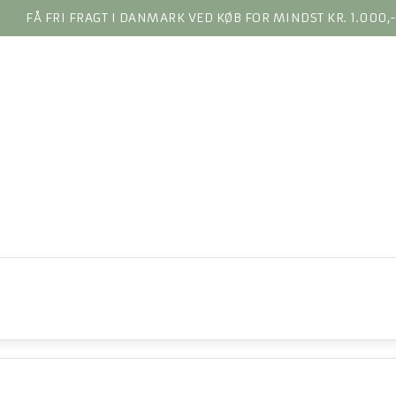
FÅ FRI FRAGT I DANMARK VED KØB FOR MINDST KR. 1.000,