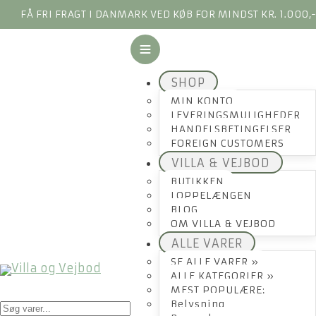
FÅ FRI FRAGT I DANMARK VED KØB FOR MINDST KR. 1.000,
SHOP
MIN KONTO
LEVERINGSMULIGHEDER
HANDELSBETINGELSER
FOREIGN CUSTOMERS
VILLA & VEJBOD
BUTIKKEN
LOPPELÆNGEN
BLOG
OM VILLA & VEJBOD
ALLE VARER
SE ALLE VARER »
ALLE KATEGORIER »
MEST POPULÆRE:
Products
Belysning
search