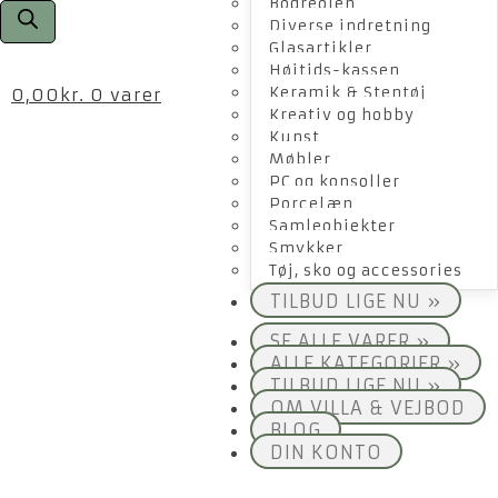
Bogreolen
Diverse indretning
Glasartikler
Højtids-kassen
Keramik & Stentøj
0,00
kr.
0 varer
Kreativ og hobby
Kunst
Møbler
PC og konsoller
Porcelæn
Samleobjekter
Smykker
Tøj, sko og accessories
TILBUD LIGE NU »
SE ALLE VARER »
ALLE KATEGORIER »
TILBUD LIGE NU »
OM VILLA & VEJBOD
BLOG
DIN KONTO