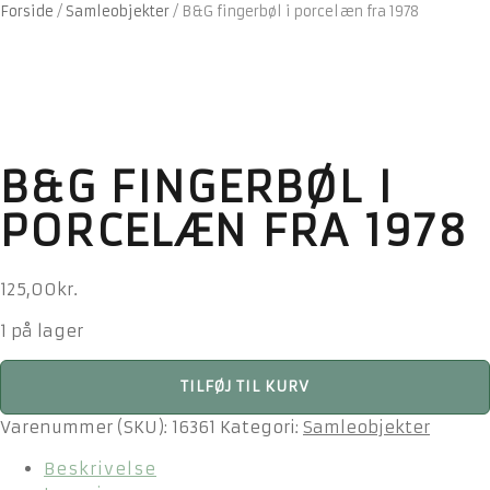
Forside
/
Samleobjekter
/
B&G fingerbøl i porcelæn fra 1978
B&G FINGERBØL I
PORCELÆN FRA 1978
125,00
kr.
1 på lager
B&G
TILFØJ TIL KURV
fingerbøl
i
Varenummer (SKU):
16361
Kategori:
Samleobjekter
porcelæn
Beskrivelse
fra