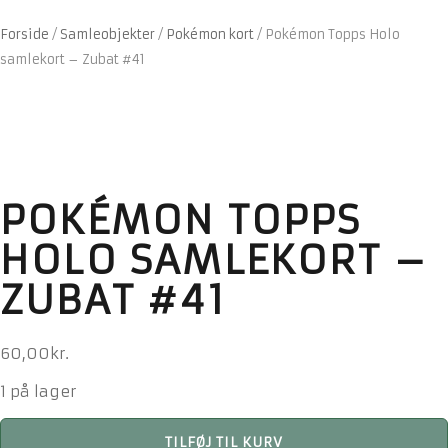
Forside
/
Samleobjekter
/
Pokémon kort
/
Pokémon Topps Holo
samlekort – Zubat #41
POKÉMON TOPPS
HOLO SAMLEKORT –
ZUBAT #41
60,00
kr.
1 på lager
Pokémon
TILFØJ TIL KURV