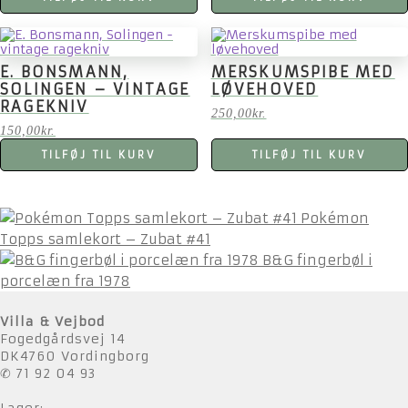
E. BONSMANN,
MERSKUMSPIBE MED
SOLINGEN – VINTAGE
LØVEHOVED
RAGEKNIV
250,00
kr.
150,00
kr.
TILFØJ TIL KURV
TILFØJ TIL KURV
Pokémon
Topps samlekort – Zubat #41
B&G fingerbøl i
porcelæn fra 1978
Villa & Vejbod
Fogedgårdsvej 14
DK4760 Vordingborg
✆ 71 92 04 93