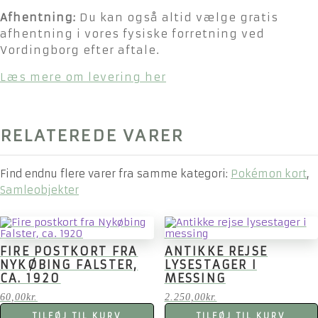
Afhentning:
Du kan også altid vælge gratis
afhentning i vores fysiske forretning ved
Vordingborg efter aftale.
Læs mere om levering her
RELATEREDE VARER
Find endnu flere varer fra samme kategori:
Pokémon kort
,
Samleobjekter
FIRE POSTKORT FRA
ANTIKKE REJSE
NYKØBING FALSTER,
LYSESTAGER I
CA. 1920
MESSING
60,00
kr.
2.250,00
kr.
TILFØJ TIL KURV
TILFØJ TIL KURV