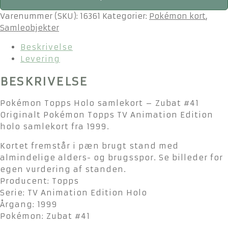
Topps
Holo
Varenummer (SKU):
16361
Kategorier:
Pokémon kort
,
samlekort
Samleobjekter
–
Beskrivelse
Zubat
Levering
#41
antal
BESKRIVELSE
Pokémon Topps Holo samlekort – Zubat #41
Originalt Pokémon Topps TV Animation Edition
holo samlekort fra 1999.
Kortet fremstår i pæn brugt stand med
almindelige alders- og brugsspor. Se billeder for
egen vurdering af standen.
Producent: Topps
Serie: TV Animation Edition Holo
Årgang: 1999
Pokémon: Zubat #41