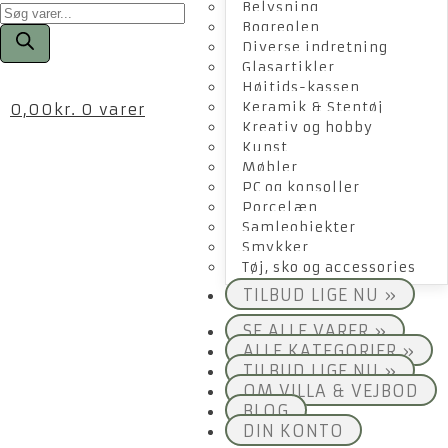
Products
Belysning
search
Bogreolen
Diverse indretning
Glasartikler
Højtids-kassen
Keramik & Stentøj
0,00
kr.
0 varer
Kreativ og hobby
Kunst
Møbler
PC og konsoller
Porcelæn
Samleobjekter
Smykker
Tøj, sko og accessories
TILBUD LIGE NU »
SE ALLE VARER »
ALLE KATEGORIER »
TILBUD LIGE NU »
OM VILLA & VEJBOD
BLOG
DIN KONTO