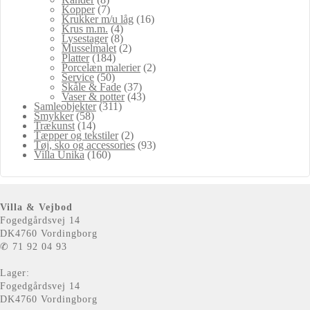
Kopper
(7)
Krukker m/u låg
(16)
Krus m.m.
(4)
Lysestager
(8)
Musselmalet
(2)
Platter
(184)
Porcelæn malerier
(2)
Service
(50)
Skåle & Fade
(37)
Vaser & potter
(43)
Samleobjekter
(311)
Smykker
(58)
Trækunst
(14)
Tæpper og tekstiler
(2)
Tøj, sko og accessories
(93)
Villa Unika
(160)
Villa & Vejbod
Fogedgårdsvej 14
DK4760 Vordingborg
✆ 71 92 04 93
Lager:
Fogedgårdsvej 14
DK4760 Vordingborg