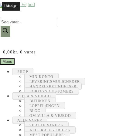
Udsolgt!
Products
search
0,00
kr.
0 varer
Menu
SHOP
MIN KONTO
LEVERINGSMULIGHEDER
HANDELSBETINGELSER
FOREIGN CUSTOMERS
VILLA & VEJBOD
BUTIKKEN
LOPPELÆNGEN
BLOG
OM VILLA & VEJBOD
ALLE VARER
SE ALLE VARER »
ALLE KATEGORIER »
MEST POPULÆRE: