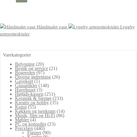
Håndmalet vase
Lyngby
urtepotteskjuler
Varekategorier
Belysning
(20)
Bestik og service
(21)
Bogreolen
(97)
Diverse indretning
(26)
Gavekort
(1)
Glasartikler
(148)
Havehuset
(3)
Højtids-kassen
(251)
Keramik & Stentøj
(233)
Kreativ og hobby
(35)
Kunst
(55)
Køkken og isenkram
(14)
Musik, film og Hi-Fi
(86)
Møbler
(4)
PC og konsoller
(23)
Porcelæn
(440)
Figurer
(90)
Kander
(8)