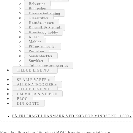
Belysning
Bogreolen
Diverse indretning
Glasartikler
Højtids-kassen
Keramik & Stentøj
Kreativ og hobby
Kunst
Møbler
PC og konsoller
Porcelæn
Samleobjekter
Smykker
Tøj, sko og accessories
TILBUD LIGE NU »
SE ALLE VARER »
ALLE KATEGORIER »
TILBUD LIGE NU »
OM VILLA & VEJBOD
BLOG
DIN KONTO
FÅ FRI FRAGT I DANMARK VED KØB FOR MINDST KR. 1.000,-
Forside
/
Porcelæn
/
Service
/
B&G Empire smørasiet 2.sort