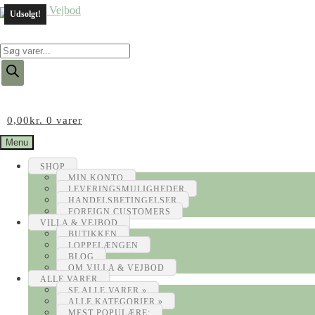
Udsolgt!
Products
search
0,00
kr.
0 varer
Menu
SHOP
MIN KONTO
LEVERINGSMULIGHEDER
HANDELSBETINGELSER
FOREIGN CUSTOMERS
VILLA & VEJBOD
BUTIKKEN
LOPPELÆNGEN
BLOG
OM VILLA & VEJBOD
ALLE VARER
SE ALLE VARER »
ALLE KATEGORIER »
MEST POPULÆRE: