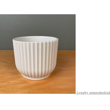
Lyngby urtepotteskju