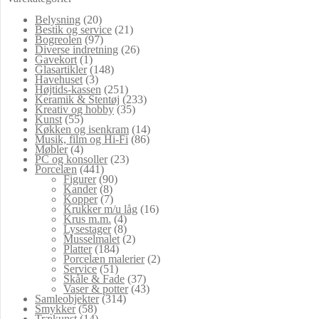
Belysning
(20)
Bestik og service
(21)
Bogreolen
(97)
Diverse indretning
(26)
Gavekort
(1)
Glasartikler
(148)
Havehuset
(3)
Højtids-kassen
(251)
Keramik & Stentøj
(233)
Kreativ og hobby
(35)
Kunst
(55)
Køkken og isenkram
(14)
Musik, film og Hi-Fi
(86)
Møbler
(4)
PC og konsoller
(23)
Porcelæn
(441)
Figurer
(90)
Kander
(8)
Kopper
(7)
Krukker m/u låg
(16)
Krus m.m.
(4)
Lysestager
(8)
Musselmalet
(2)
Platter
(184)
Porcelæn malerier
(2)
Service
(51)
Skåle & Fade
(37)
Vaser & potter
(43)
Samleobjekter
(314)
Smykker
(58)
Trækunst
(14)