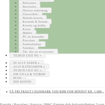
Belysning
Bogreolen
Diverse indretning
Glasartikler
Højtids-kassen
Keramik & Stentøj
Kreativ og hobby
Kunst
Møbler
PC og konsoller
Porcelæn
Samleobjekter
Smykker
Tøj, sko og accessories
TILBUD LIGE NU »
SE ALLE VARER »
ALLE KATEGORIER »
TILBUD LIGE NU »
OM VILLA & VEJBOD
BLOG
DIN KONTO
FÅ FRI FRAGT I DANMARK VED KØB FOR MINDST KR. 1.000,-
Forside
/
Porcelæn
/
Service
/
B&G Empire dyb frokosttallerken 2.sort