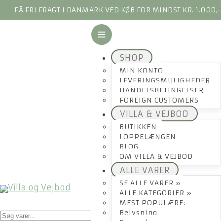
FÅ FRI FRAGT I DANMARK VED KØB FOR MINDST KR. 1.000,
SHOP
MIN KONTO
LEVERINGSMULIGHEDER
HANDELSBETINGELSER
FOREIGN CUSTOMERS
VILLA & VEJBOD
BUTIKKEN
LOPPELÆNGEN
BLOG
OM VILLA & VEJBOD
ALLE VARER
SE ALLE VARER »
ALLE KATEGORIER »
MEST POPULÆRE:
Products
Belysning
search