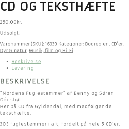
CD OG TEKSTHÆFTE
250,00
kr.
Udsolgt!
Varenummer (SKU):
16339
Kategorier:
Bogreolen
,
CD'er
,
Dyr & natur
,
Musik, film og Hi-Fi
Beskrivelse
Levering
BESKRIVELSE
“Nordens Fuglestemmer” af Benny og Søren
Génsbøl.
Her på CD fra Gyldendal, med medfølgende
teksthæfte.
303 fuglestemmer i alt, fordelt på hele 5 CD’er.