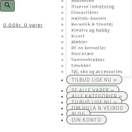
Bogreolen
Diverse indretning
Glasartikler
Højtids-kassen
Keramik & Stentøj
0,00
kr.
0 varer
Kreativ og hobby
Kunst
Møbler
PC og konsoller
Porcelæn
Samleobjekter
Smykker
Tøj, sko og accessories
TILBUD LIGE NU »
SE ALLE VARER »
ALLE KATEGORIER »
TILBUD LIGE NU »
OM VILLA & VEJBOD
BLOG
DIN KONTO