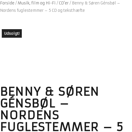
Forside
/
Musik, film og Hi-Fi
/
CD'er
/
Benny & Søren Génsbøl –
Nordens fuglestemmer – 5 CD og teksthæfte
Udsolgt!
BENNY & SØREN
GÉNSBØL –
NORDENS
FUGLESTEMMER – 5