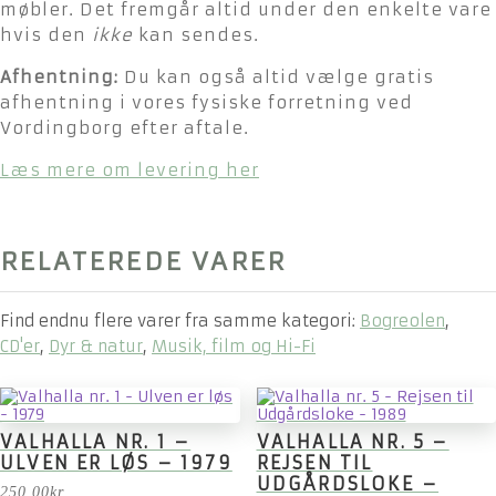
møbler. Det fremgår altid under den enkelte vare
hvis den
ikke
kan sendes.
Afhentning:
Du kan også altid vælge gratis
afhentning i vores fysiske forretning ved
Vordingborg efter aftale.
Læs mere om levering her
RELATEREDE VARER
Find endnu flere varer fra samme kategori:
Bogreolen
,
CD'er
,
Dyr & natur
,
Musik, film og Hi-Fi
VALHALLA NR. 1 –
VALHALLA NR. 5 –
ULVEN ER LØS – 1979
REJSEN TIL
UDGÅRDSLOKE –
250,00
kr.