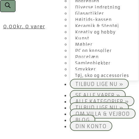
Bogreolen
Diverse indretning
Glasartikler
Højtids-kassen
Keramik & Stentøj
0,00
kr.
0 varer
Kreativ og hobby
Kunst
Møbler
PC og konsoller
Porcelæn
Samleobjekter
Smykker
Tøj, sko og accessories
TILBUD LIGE NU »
SE ALLE VARER »
ALLE KATEGORIER »
TILBUD LIGE NU »
OM VILLA & VEJBOD
BLOG
DIN KONTO