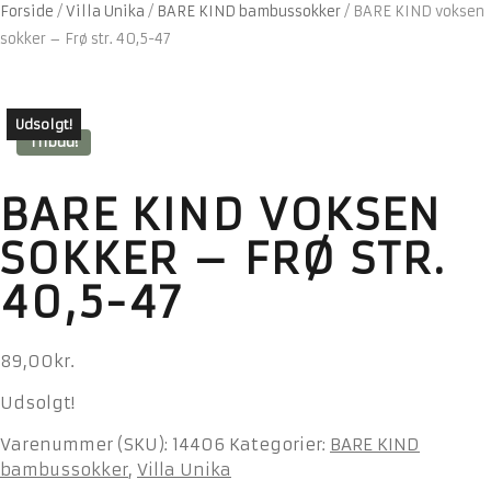
Forside
/
Villa Unika
/
BARE KIND bambussokker
/
BARE KIND voksen
sokker – Frø str. 40,5-47
Udsolgt!
Tilbud!
BARE KIND VOKSEN
SOKKER – FRØ STR.
40,5-47
89,00
kr.
Udsolgt!
Varenummer (SKU):
14406
Kategorier:
BARE KIND
bambussokker
,
Villa Unika