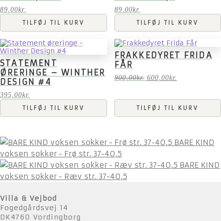
89,00
kr.
89,00
kr.
TILFØJ TIL KURV
TILFØJ TIL KURV
FRAKKEDYRET FRIDA
STATEMENT
FÅR
ØRERINGE – WINTHER
Den
Den
900,00
kr.
600,00
kr.
DESIGN #4
oprindelige
aktuelle
pris
pris
395,00
kr.
var:
er:
TILFØJ TIL KURV
TILFØJ TIL KURV
900,00kr..
600,00kr..
BARE KIND
voksen sokker - Frø str. 37-40,5
BARE KIND
voksen sokker - Ræv str. 37-40,5
Villa & Vejbod
Fogedgårdsvej 14
DK4760 Vordingborg