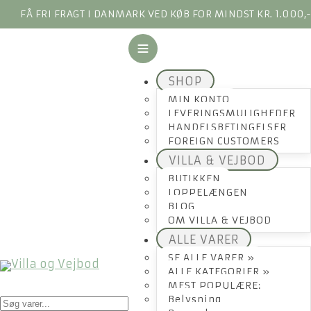
FÅ FRI FRAGT I DANMARK VED KØB FOR MINDST KR. 1.000,
SHOP
MIN KONTO
LEVERINGSMULIGHEDER
HANDELSBETINGELSER
FOREIGN CUSTOMERS
VILLA & VEJBOD
BUTIKKEN
LOPPELÆNGEN
BLOG
OM VILLA & VEJBOD
ALLE VARER
SE ALLE VARER »
ALLE KATEGORIER »
MEST POPULÆRE:
Products
Belysning
search