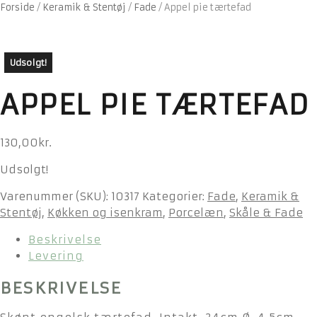
Forside
/
Keramik & Stentøj
/
Fade
/
Appel pie tærtefad
Udsolgt!
APPEL PIE TÆRTEFAD
130,00
kr.
Udsolgt!
Varenummer (SKU):
10317
Kategorier:
Fade
,
Keramik &
Stentøj
,
Køkken og isenkram
,
Porcelæn
,
Skåle & Fade
Beskrivelse
Levering
BESKRIVELSE