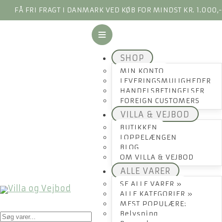
FÅ FRI FRAGT I DANMARK VED KØB FOR MINDST KR. 1.000,
SHOP
MIN KONTO
LEVERINGSMULIGHEDER
HANDELSBETINGELSER
FOREIGN CUSTOMERS
VILLA & VEJBOD
BUTIKKEN
LOPPELÆNGEN
BLOG
OM VILLA & VEJBOD
ALLE VARER
SE ALLE VARER »
ALLE KATEGORIER »
MEST POPULÆRE:
Products
Belysning
search