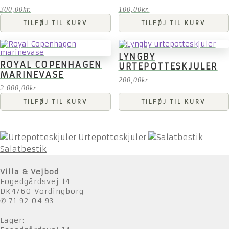
300,00
kr.
100,00
kr.
TILFØJ TIL KURV
TILFØJ TIL KURV
LYNGBY
ROYAL COPENHAGEN
URTEPOTTESKJULER
MARINEVASE
200,00
kr.
2.000,00
kr.
TILFØJ TIL KURV
TILFØJ TIL KURV
Urtepotteskjuler
Salatbestik
Villa & Vejbod
Fogedgårdsvej 14
DK4760 Vordingborg
✆ 71 92 04 93
Lager: