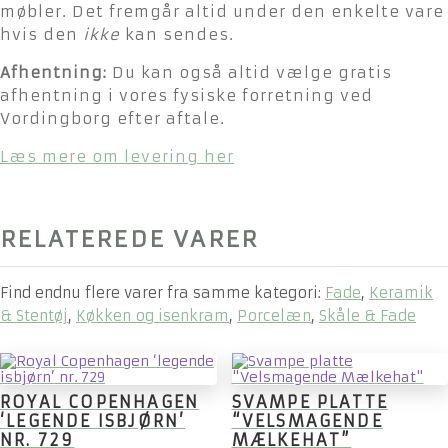
møbler. Det fremgår altid under den enkelte vare
hvis den
ikke
kan sendes.
Afhentning:
Du kan også altid vælge gratis
afhentning i vores fysiske forretning ved
Vordingborg efter aftale.
Læs mere om levering her
RELATEREDE VARER
Find endnu flere varer fra samme kategori:
Fade
,
Keramik
& Stentøj
,
Køkken og isenkram
,
Porcelæn
,
Skåle & Fade
ROYAL COPENHAGEN
SVAMPE PLATTE
‘LEGENDE ISBJØRN’
“VELSMAGENDE
NR. 729
MÆLKEHAT”