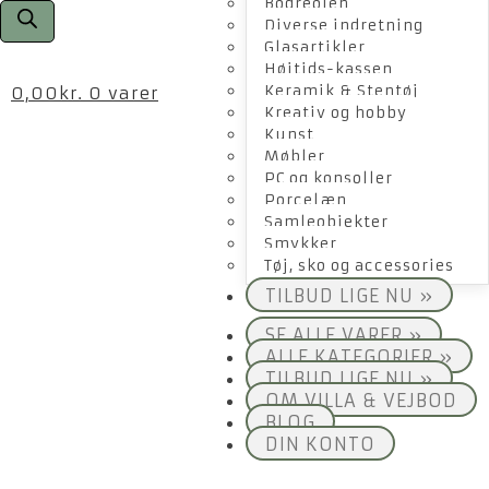
Bogreolen
Diverse indretning
Glasartikler
Højtids-kassen
Keramik & Stentøj
0,00
kr.
0 varer
Kreativ og hobby
Kunst
Møbler
PC og konsoller
Porcelæn
Samleobjekter
Smykker
Tøj, sko og accessories
TILBUD LIGE NU »
SE ALLE VARER »
ALLE KATEGORIER »
TILBUD LIGE NU »
OM VILLA & VEJBOD
BLOG
DIN KONTO