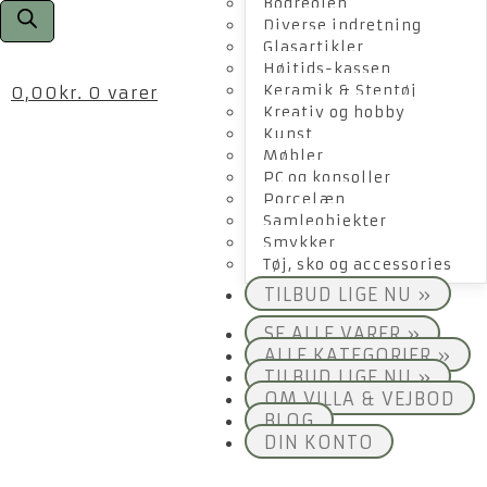
Bogreolen
Diverse indretning
Glasartikler
Højtids-kassen
Keramik & Stentøj
0,00
kr.
0 varer
Kreativ og hobby
Kunst
Møbler
PC og konsoller
Porcelæn
Samleobjekter
Smykker
Tøj, sko og accessories
TILBUD LIGE NU »
SE ALLE VARER »
ALLE KATEGORIER »
TILBUD LIGE NU »
OM VILLA & VEJBOD
BLOG
DIN KONTO