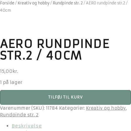
Forside
/
Kreativ og hobby
/
Rundpinde str. 2
/
AERO rundpinde str.2 /
40cm
AERO RUNDPINDE
STR.2 / 40CM
15,00
kr.
1 på lager
AERO
TILFØJ TIL KURV
rundpinde
str.2
Varenummer (SKU):
11784
Kategorier:
Kreativ og hobby
,
/
Rundpinde str. 2
40cm
Beskrivelse
antal