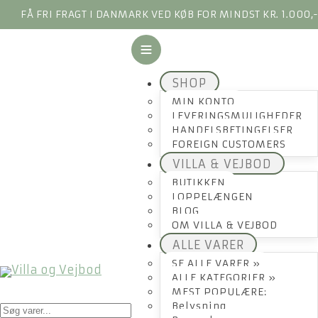
FÅ FRI FRAGT I DANMARK VED KØB FOR MINDST KR. 1.000,
SHOP
MIN KONTO
LEVERINGSMULIGHEDER
HANDELSBETINGELSER
FOREIGN CUSTOMERS
VILLA & VEJBOD
BUTIKKEN
LOPPELÆNGEN
BLOG
OM VILLA & VEJBOD
ALLE VARER
SE ALLE VARER »
ALLE KATEGORIER »
MEST POPULÆRE:
Products
Belysning
search