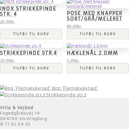
INOX STRIKKEPINDE
POSE MED KNAPPER
STR. 4
SORT/GRÅ/MELERET
20,00
kr.
80,00
kr.
TILFØJ TIL KURV
TILFØJ TIL KURV
STRIKKEPINDE STR.4
HÆKLENÅL 2.0MM
20,00
kr.
5,00
kr.
TILFØJ TIL KURV
TILFØJ TIL KURV
Bog ‘Flamskvävnad’
Strikkepinde str.3
Villa & Vejbod
Fogedgårdsvej 14
DK4760 Vordingborg
✆ 71 92 04 93