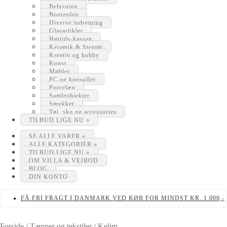
Belysning
Bogreolen
Diverse indretning
Glasartikler
Højtids-kassen
Keramik & Stentøj
Kreativ og hobby
Kunst
Møbler
PC og konsoller
Porcelæn
Samleobjekter
Smykker
Tøj, sko og accessories
TILBUD LIGE NU »
SE ALLE VARER »
ALLE KATEGORIER »
TILBUD LIGE NU »
OM VILLA & VEJBOD
BLOG
DIN KONTO
FÅ FRI FRAGT I DANMARK VED KØB FOR MINDST KR. 1.000,-
Forside
/
Tæpper og tekstiler
/
Kelim