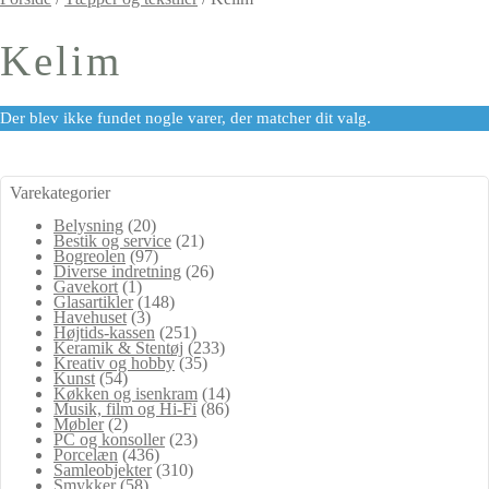
Kelim
Der blev ikke fundet nogle varer, der matcher dit valg.
Varekategorier
Belysning
(20)
Bestik og service
(21)
Bogreolen
(97)
Diverse indretning
(26)
Gavekort
(1)
Glasartikler
(148)
Havehuset
(3)
Højtids-kassen
(251)
Keramik & Stentøj
(233)
Kreativ og hobby
(35)
Kunst
(54)
Køkken og isenkram
(14)
Musik, film og Hi-Fi
(86)
Møbler
(2)
PC og konsoller
(23)
Porcelæn
(436)
Samleobjekter
(310)
Smykker
(58)