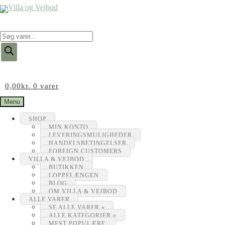
Products
search
0,00
kr.
0 varer
Menu
SHOP
MIN KONTO
LEVERINGSMULIGHEDER
HANDELSBETINGELSER
FOREIGN CUSTOMERS
VILLA & VEJBOD
BUTIKKEN
LOPPELÆNGEN
BLOG
OM VILLA & VEJBOD
ALLE VARER
SE ALLE VARER »
ALLE KATEGORIER »
MEST POPULÆRE: