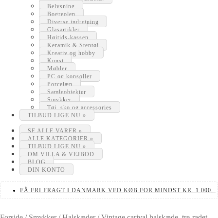
Belysning
Bogreolen
Diverse indretning
Glasartikler
Højtids-kassen
Keramik & Stentøj
Kreativ og hobby
Kunst
Møbler
PC og konsoller
Porcelæn
Samleobjekter
Smykker
Tøj, sko og accessories
TILBUD LIGE NU »
SE ALLE VARER »
ALLE KATEGORIER »
TILBUD LIGE NU »
OM VILLA & VEJBOD
BLOG
DIN KONTO
FÅ FRI FRAGT I DANMARK VED KØB FOR MINDST KR. 1.000,-
Forside
/
Smykker
/
Halskæder
/
Vintage carival halskæde, tre-radet