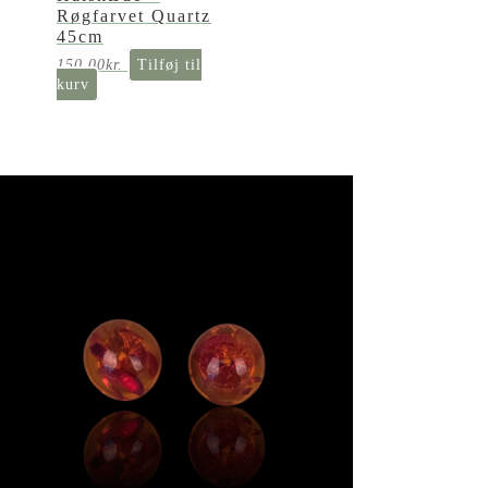
Røgfarvet Quartz
45cm
150,00
kr.
Tilføj til
kurv