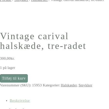
Vintage carival
halskæde, tre-radet
300,00
kr.
1 på lager
Vintage
Tilføj til kurv
carival
Varenummer (SKU):
15953
Kategorier:
Halskæder
,
Smykker
halskæde,
tre-
radet
Beskrivelse
antal