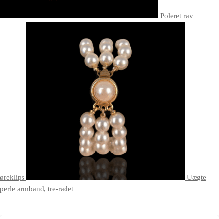
Poleret rav
øreklips
Uægte
perle armbånd, tre-radet