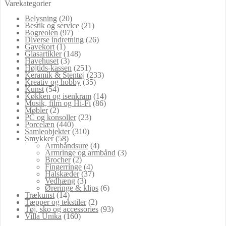
Varekategorier
Belysning
(20)
Bestik og service
(21)
Bogreolen
(97)
Diverse indretning
(26)
Gavekort
(1)
Glasartikler
(148)
Havehuset
(3)
Højtids-kassen
(251)
Keramik & Stentøj
(233)
Kreativ og hobby
(35)
Kunst
(54)
Køkken og isenkram
(14)
Musik, film og Hi-Fi
(86)
Møbler
(2)
PC og konsoller
(23)
Porcelæn
(440)
Samleobjekter
(310)
Smykker
(58)
Armbåndsure
(4)
Armringe og armbånd
(3)
Brocher
(2)
Fingerringe
(4)
Halskæder
(37)
Vedhæng
(3)
Øreringe & klips
(6)
Trækunst
(14)
Tæpper og tekstiler
(2)
Tøj, sko og accessories
(93)
Villa Unika
(160)