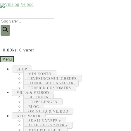
Products
search
0,00
kr.
0 varer
Menu
SHOP
MIN KONTO
LEVERINGSMULIGHEDER
HANDELSBETINGELSER
FOREIGN CUSTOMERS
VILLA & VEJBOD
BUTIKKEN
LOPPELÆNGEN
BLOG
OM VILLA & VEJBOD
ALLE VARER
SE ALLE VARER »
ALLE KATEGORIER »
MEST POPULÆRE: