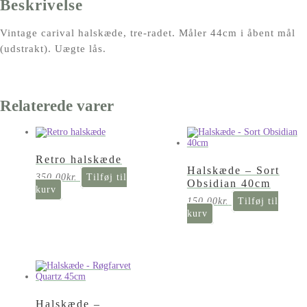
Beskrivelse
Vintage carival halskæde, tre-radet. Måler 44cm i åbent mål
(udstrakt). Uægte lås.
Relaterede varer
Retro halskæde
Halskæde – Sort
350,00
kr.
Tilføj til
Obsidian 40cm
kurv
150,00
kr.
Tilføj til
kurv
Halskæde –