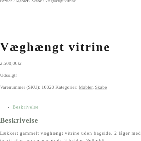
Forside
/
Møbler
/
Skabe
/
Væghængt vitrine
Væghængt vitrine
2.500,00
kr.
Udsolgt!
Varenummer (SKU):
10020
Kategorier:
Møbler
,
Skabe
Beskrivelse
Beskrivelse
Lækkert gammelt væghængt vitrine uden bagside, 2 låger med
intakt glas, porcelæns greb, 3 hylder. Velholdt.