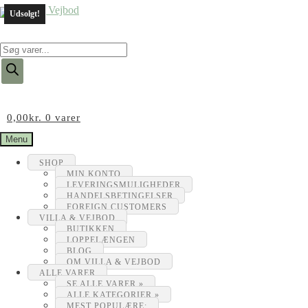
Udsolgt!
Products
search
0,00
kr.
0 varer
Menu
SHOP
MIN KONTO
LEVERINGSMULIGHEDER
HANDELSBETINGELSER
FOREIGN CUSTOMERS
VILLA & VEJBOD
BUTIKKEN
LOPPELÆNGEN
BLOG
OM VILLA & VEJBOD
ALLE VARER
SE ALLE VARER »
ALLE KATEGORIER »
MEST POPULÆRE: