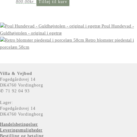
800,00
kr.
Tilføj til kurv
Poul Hundevad -
Guldhøjstolen - original i egetræ
Retro blomster piedestal i
porcelæn 58cm
Villa & Vejbod
Fogedgårdsvej 14
DK4760 Vordingborg
✆ 71 92 04 93
Lager:
Fogedgårdsvej 14
DK4760 Vordingborg
Handelsbetingelser
Leveringsmuligheder
Bestilling og betaling