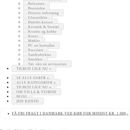
Belysning
Bogreolen
Diverse indretning
Glasartikler
Højtids-kassen
Keramik & Stentøj
Kreativ og hobby
Kunst
Møbler
PC og konsoller
Porcelæn
Samleobjekter
Smykker
Tøj, sko og accessories
TILBUD LIGE NU »
SE ALLE VARER »
ALLE KATEGORIER »
TILBUD LIGE NU »
OM VILLA & VEJBOD
BLOG
DIN KONTO
FÅ FRI FRAGT I DANMARK VED KØB FOR MINDST KR. 1.000,-