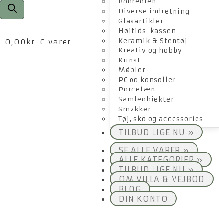
Bogreolen
Diverse indretning
Glasartikler
Højtids-kassen
Keramik & Stentøj
0,00
kr.
0 varer
Kreativ og hobby
Kunst
Møbler
PC og konsoller
Porcelæn
Samleobjekter
Smykker
Tøj, sko og accessories
TILBUD LIGE NU »
SE ALLE VARER »
ALLE KATEGORIER »
TILBUD LIGE NU »
OM VILLA & VEJBOD
BLOG
DIN KONTO