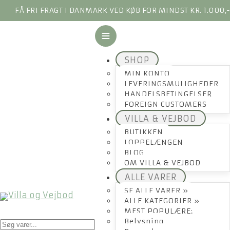
FÅ FRI FRAGT I DANMARK VED KØB FOR MINDST KR. 1.000,
SHOP
MIN KONTO
LEVERINGSMULIGHEDER
HANDELSBETINGELSER
FOREIGN CUSTOMERS
VILLA & VEJBOD
BUTIKKEN
LOPPELÆNGEN
BLOG
OM VILLA & VEJBOD
ALLE VARER
SE ALLE VARER »
ALLE KATEGORIER »
MEST POPULÆRE:
Products
Belysning
search