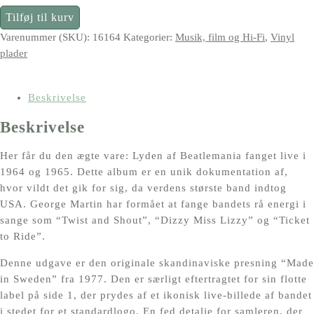
The
Tilføj til kurv
Beatles
Varenummer (SKU):
16164
Kategorier:
Musik, film og Hi-Fi
,
Vinyl
-
plader
At
The
Hollywood
Beskrivelse
Bowl
Beskrivelse
-
vinyl
Her får du den ægte vare: Lyden af Beatlemania fanget live i
fra
1964 og 1965. Dette album er en unik dokumentation af,
1977
hvor vildt det gik for sig, da verdens største band indtog
(Svensk
USA. George Martin har formået at fange bandets rå energi i
presning)
sange som “Twist and Shout”, “Dizzy Miss Lizzy” og “Ticket
antal
to Ride”.
Denne udgave er den originale skandinaviske presning “Made
in Sweden” fra 1977. Den er særligt eftertragtet for sin flotte
label på side 1, der prydes af et ikonisk live-billede af bandet
i stedet for et standardlogo. En fed detalje for samleren, der