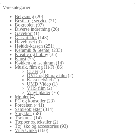
Varekategorier
Belysning
(20)
Bestik og service
(21)
Bogreolen
(97)
Diverse indretning
(26)
Gavekort
(1)
Glasartikler
(148)
Havehuset
(3)
Højtids-kassen
(251)
Keramik & Stentøj
(233)
Kreativ og hobby
(35)
Kunst
(55)
Køkken og isenkram
(14)
Musik, film og Hi-Fi
(86)
CD'er
(3)
DVD og Bluray film
(2)
Kassettebånd
(1)
UMD Video
(1)
VHS film
(2)
Vinyl plader
(76)
Møbler
(4)
PC og konsoller
(23)
Porcelæn
(441)
Samleobjekter
(314)
Smykker
(58)
Trækunst
(14)
Tæpper og tekstiler
(2)
Tøj, sko og accessories
(93)
Villa Unika
(160)