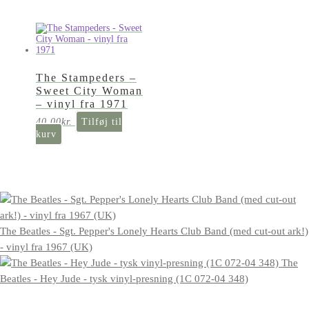
The Stampeders –
Sweet City Woman
– vinyl fra 1971
40,00
kr.
Tilføj til
kurv
The Beatles - Sgt. Pepper's Lonely Hearts Club Band (med cut-out ark!)
- vinyl fra 1967 (UK)
The
Beatles - Hey Jude - tysk vinyl-presning (1C 072-04 348)