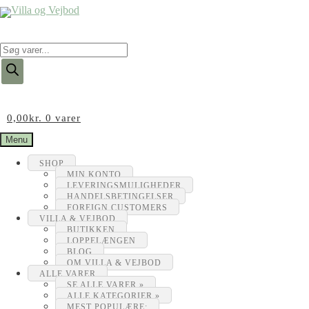
Products
search
0,00
kr.
0 varer
Menu
SHOP
MIN KONTO
LEVERINGSMULIGHEDER
HANDELSBETINGELSER
FOREIGN CUSTOMERS
VILLA & VEJBOD
BUTIKKEN
LOPPELÆNGEN
BLOG
OM VILLA & VEJBOD
ALLE VARER
SE ALLE VARER »
ALLE KATEGORIER »
MEST POPULÆRE: