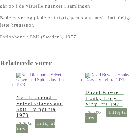
går op i de visuelle nuancer i samlingen.
Både cover og plade er i rigtig pæn stand med almindelige
lette brugsspor.
Parlophone / EMI (Sweden), 1977
Relaterede varer
David Bowie –
Neil Diamond –
Honky Dory –
Velvet Gloves and
Vinyl fra 1971
Spit – vinyl fra
500,00
kr.
Tilføj til
1973
kurv
30,00
kr.
Tilføj til
kurv