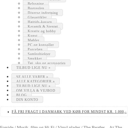
Belysning
Bogreolen
Diverse indretning
Glasartikler
Højtids-kassen
Keramik & Stentøj
Kreativ og hobby
Kunst
Møbler
PC og konsoller
Porcelæn
Samleobjekter
Smykker
Tøj, sko og accessories
TILBUD LIGE NU »
SE ALLE VARER »
ALLE KATEGORIER »
TILBUD LIGE NU »
OM VILLA & VEJBOD
BLOG
DIN KONTO
FÅ FRI FRAGT I DANMARK VED KØB FOR MINDST KR. 1.000,-
Forside
/
Musik, film og Hi-Fi
/
Vinyl plader
/
The Beatles – At The