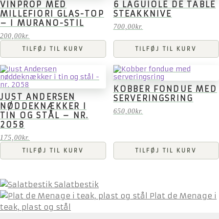
VINPROP MED
6 LAGUIOLE DE TABLE
MILLEFIORI GLAS-TOP
STEAKKNIVE
– I MURANO-STIL
700,00
kr.
200,00
kr.
TILFØJ TIL KURV
TILFØJ TIL KURV
KOBBER FONDUE MED
JUST ANDERSEN
SERVERINGSRING
NØDDEKNÆKKER I
650,00
kr.
TIN OG STÅL – NR.
2058
175,00
kr.
TILFØJ TIL KURV
TILFØJ TIL KURV
Salatbestik
Plat de Menage i
teak, plast og stål