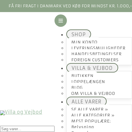
FÅ FRI FRAGT I DANMARK VED KØB FOR MINDST KR. 1.000,
SHOP
MIN KONTO
LEVERINGSMULIGHEDER
HANDELSBETINGELSER
FOREIGN CUSTOMERS
VILLA & VEJBOD
BUTIKKEN
LOPPELÆNGEN
BLOG
OM VILLA & VEJBOD
ALLE VARER
SE ALLE VARER »
ALLE KATEGORIER »
MEST POPULÆRE:
Products
Belysning
search