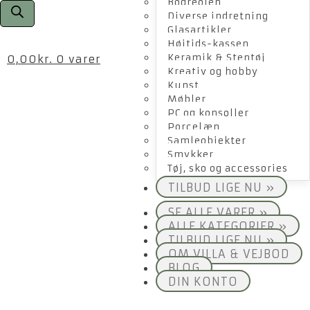
Bogreolen
Diverse indretning
Glasartikler
Højtids-kassen
Keramik & Stentøj
0,00
kr.
0 varer
Kreativ og hobby
Kunst
Møbler
PC og konsoller
Porcelæn
Samleobjekter
Smykker
Tøj, sko og accessories
TILBUD LIGE NU »
SE ALLE VARER »
ALLE KATEGORIER »
TILBUD LIGE NU »
OM VILLA & VEJBOD
BLOG
DIN KONTO