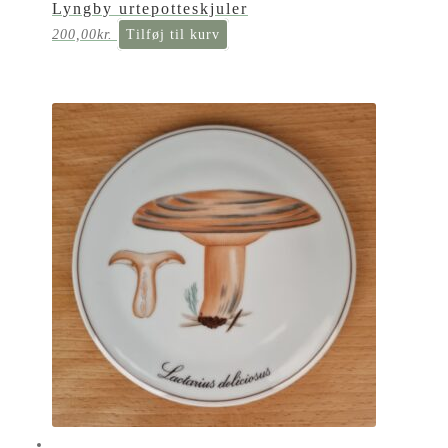
Lyngby urtepotteskjuler
200,00
kr.
Tilføj til kurv