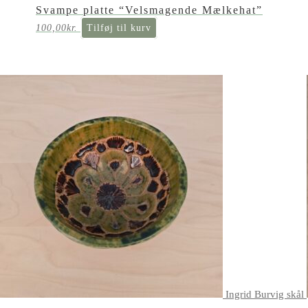
Svampe platte “Velsmagende Mælkehat”
100,00
kr.
Tilføj til kurv
Ingrid Burvig skål