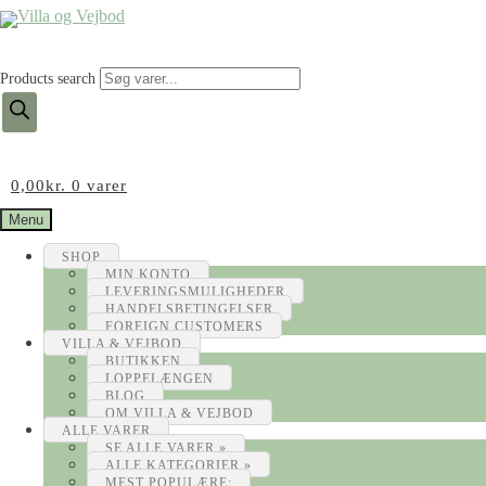
Products search
0,00
kr.
0 varer
Menu
SHOP
MIN KONTO
LEVERINGSMULIGHEDER
HANDELSBETINGELSER
FOREIGN CUSTOMERS
VILLA & VEJBOD
BUTIKKEN
LOPPELÆNGEN
BLOG
OM VILLA & VEJBOD
ALLE VARER
SE ALLE VARER »
ALLE KATEGORIER »
MEST POPULÆRE: