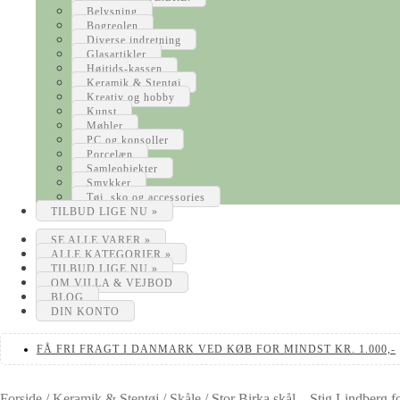
Belysning
Bogreolen
Diverse indretning
Glasartikler
Højtids-kassen
Keramik & Stentøj
Kreativ og hobby
Kunst
Møbler
PC og konsoller
Porcelæn
Samleobjekter
Smykker
Tøj, sko og accessories
TILBUD LIGE NU »
SE ALLE VARER »
ALLE KATEGORIER »
TILBUD LIGE NU »
OM VILLA & VEJBOD
BLOG
DIN KONTO
FÅ FRI FRAGT I DANMARK VED KØB FOR MINDST KR. 1.000,-
Forside
/
Keramik & Stentøj
/
Skåle
/
Stor Birka skål – Stig Lindberg 