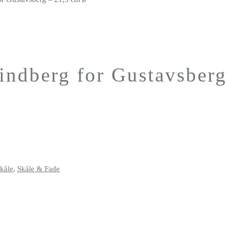
Lindberg for Gustavsber
kåle
,
Skåle & Fade