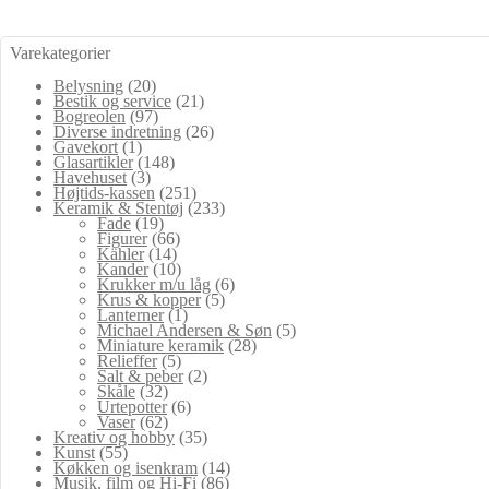
Varekategorier
Belysning
(20)
Bestik og service
(21)
Bogreolen
(97)
Diverse indretning
(26)
Gavekort
(1)
Glasartikler
(148)
Havehuset
(3)
Højtids-kassen
(251)
Keramik & Stentøj
(233)
Fade
(19)
Figurer
(66)
Kähler
(14)
Kander
(10)
Krukker m/u låg
(6)
Krus & kopper
(5)
Lanterner
(1)
Michael Andersen & Søn
(5)
Miniature keramik
(28)
Relieffer
(5)
Salt & peber
(2)
Skåle
(32)
Urtepotter
(6)
Vaser
(62)
Kreativ og hobby
(35)
Kunst
(55)
Køkken og isenkram
(14)
Musik, film og Hi-Fi
(86)