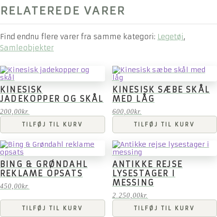
RELATEREDE VARER
Find endnu flere varer fra samme kategori:
Legetøj
,
Samleobjekter
KINESISK
KINESISK SÆBE SKÅL
JADEKOPPER OG SKÅL
MED LÅG
200,00
kr.
600,00
kr.
TILFØJ TIL KURV
TILFØJ TIL KURV
BING & GRØNDAHL
ANTIKKE REJSE
REKLAME OPSATS
LYSESTAGER I
MESSING
450,00
kr.
2.250,00
kr.
TILFØJ TIL KURV
TILFØJ TIL KURV