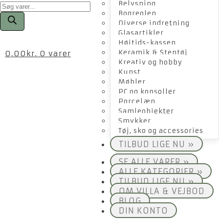
Products
Belysning
search
Bogreolen
Diverse indretning
Glasartikler
Højtids-kassen
Keramik & Stentøj
0,00
kr.
0 varer
Kreativ og hobby
Kunst
Møbler
PC og konsoller
Porcelæn
Samleobjekter
Smykker
Tøj, sko og accessories
TILBUD LIGE NU »
SE ALLE VARER »
ALLE KATEGORIER »
TILBUD LIGE NU »
OM VILLA & VEJBOD
BLOG
DIN KONTO