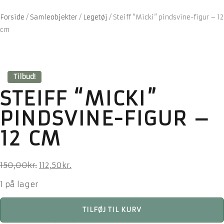
Forside
/
Samleobjekter
/
Legetøj
/
Steiff “Micki” pindsvine-figur – 12
cm
Tilbud!
STEIFF “MICKI”
PINDSVINE-FIGUR –
12 CM
Den
Den
150,00
kr.
112,50
kr.
oprindelige
aktuelle
1 på lager
pris
pris
var:
er:
Steiff
TILFØJ TIL KURV
150,00kr..
112,50kr..
"Micki"