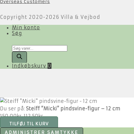
Overseas Customers
Copyright 2020-2026 Villa & Vejbod
Min konto
Søg
Products
search
Indkøbskurv
0
Du ser på:
Steiff “Micki” pindsvine-figur – 12 cm
Den
Den
150,00
kr.
112,50
kr.
oprindelige
aktuelle
TILFØJ TIL KURV
pris
pris
ADMINISTRER SAMTYKKE