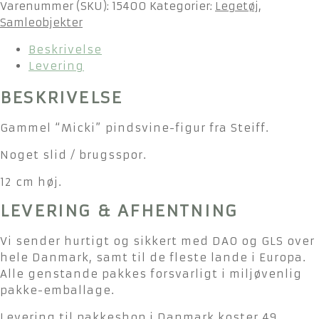
pindsvine-
Varenummer (SKU):
15400
Kategorier:
Legetøj
,
figur
Samleobjekter
-
Beskrivelse
12
Levering
cm
antal
BESKRIVELSE
Gammel “Micki” pindsvine-figur fra Steiff.
Noget slid / brugsspor.
12 cm høj.
LEVERING & AFHENTNING
Vi sender hurtigt og sikkert med DAO og GLS over
hele Danmark, samt til de fleste lande i Europa.
Alle genstande pakkes forsvarligt i miljøvenlig
pakke-emballage.
Levering til pakkeshop i Danmark koster 49