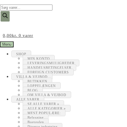
Products
search
0,00
kr.
0 varer
Menu
SHOP
MIN KONTO
LEVERINGSMULIGHEDER
HANDELSBETINGELSER
FOREIGN CUSTOMERS
VILLA & VEJBOD
BUTIKKEN
LOPPELÆNGEN
BLOG
OM VILLA & VEJBOD
ALLE VARER
SE ALLE VARER »
ALLE KATEGORIER »
MEST POPULÆRE:
Belysning
Bogreolen
Diverse indretning