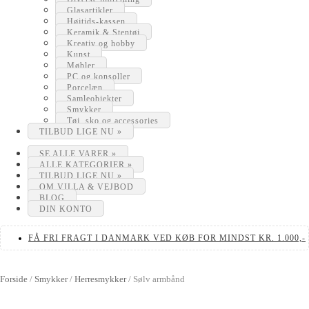
Glasartikler
Højtids-kassen
Keramik & Stentøj
Kreativ og hobby
Kunst
Møbler
PC og konsoller
Porcelæn
Samleobjekter
Smykker
Tøj, sko og accessories
TILBUD LIGE NU »
SE ALLE VARER »
ALLE KATEGORIER »
TILBUD LIGE NU »
OM VILLA & VEJBOD
BLOG
DIN KONTO
FÅ FRI FRAGT I DANMARK VED KØB FOR MINDST KR. 1.000,-
Forside
/
Smykker
/
Herresmykker
/
Sølv armbånd