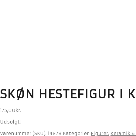
SKØN HESTEFIGUR I 
175,00
kr.
Udsolgt!
Varenummer (SKU):
14878
Kategorier:
Figurer
,
Keramik &