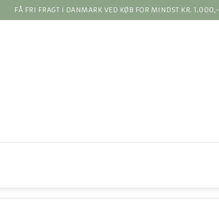
FÅ FRI FRAGT I DANMARK VED KØB FOR MINDST KR. 1.000,