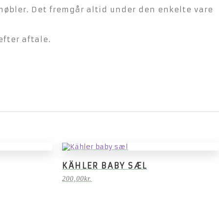
møbler. Det fremgår altid under den enkelte vare
fter aftale.
KÄHLER BABY SÆL
200,00
kr.