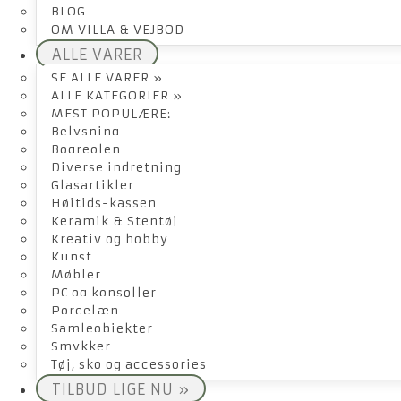
BLOG
OM VILLA & VEJBOD
ALLE VARER
SE ALLE VARER »
ALLE KATEGORIER »
MEST POPULÆRE:
Belysning
Bogreolen
Diverse indretning
Glasartikler
Højtids-kassen
Keramik & Stentøj
Kreativ og hobby
Kunst
Møbler
PC og konsoller
Porcelæn
Samleobjekter
Smykker
Tøj, sko og accessories
TILBUD LIGE NU »