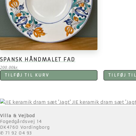
SPANSK HÅNDMALET FAD
200,00
kr.
TILFØJ TIL KURV
TILFØJ TI
JIE keramik dram sæt 'Jagt
Villa & Vejbod
Fogedgårdsvej 14
DK4760 Vordingborg
✆ 71 92 04 93