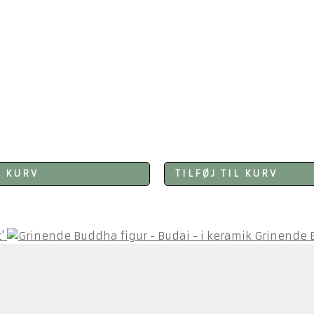
L KURV
TILFØJ TIL KURV
'
Grinende B