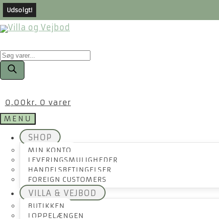
Udsolgt!
Products
search
0,00
kr.
0 varer
MENU
SHOP
MIN KONTO
LEVERINGSMULIGHEDER
HANDELSBETINGELSER
FOREIGN CUSTOMERS
VILLA & VEJBOD
BUTIKKEN
LOPPELÆNGEN