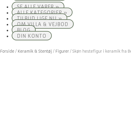
SE ALLE VARER »
ALLE KATEGORIER »
TILBUD LIGE NU »
OM VILLA & VEJBOD
BLOG
DIN KONTO
Forside
/
Keramik & Stentøj
/
Figurer
/
Skøn hestefigur i keramik fra B