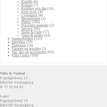
Kander
(8)
Kopper
(7)
Krukker m/u låg
(16)
Krus m.m.
(4)
Lysestager
(8)
Musselmalet
(2)
Platter
(184)
Porcelæn malerier
(2)
Service
(50)
Skåle & Fade
(37)
Vaser & potter
(43)
Samleobjekter
(311)
Smykker
(58)
Trækunst
(14)
Tæpper og tekstiler
(2)
Tøj, sko og accessories
(93)
Villa Unika
(160)
Villa & Vejbod
Fogedgårdsvej 14
DK4760 Vordingborg
✆ 71 92 04 93
Lager:
Fogedgårdsvej 14
DK4760 Vordingborg