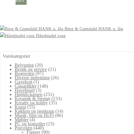
kurv
Bing & Grøndahl HANK u. låg
Håndmalet vase
Varekategorier
Belysning
(20)
Bestik og service
(21)
Bogreolen
(97)
Diverse indretning
(26)
Gavekort
(1)
Glasartikler
(148)
Havehuset
(3)
Højtids-kassen
(251)
Keramik & Stentøj
(233)
Kreativ og hobby
(35)
Kunst
(55)
Køkken og isenkram
(14)
Musik, film og Hi-Fi
(86)
Møbler
(4)
PC og konsoller
(23)
Porcelæn
(440)
Figurer
(90)