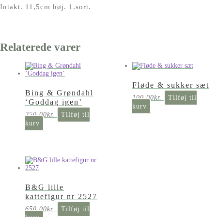
Intakt. 11,5cm høj. 1.sort.
Relaterede varer
Fløde & sukker sæt
Bing & Grøndahl
100,00
kr.
Tilføj til
‘Goddag igen’
kurv
250,00
kr.
Tilføj til
kurv
B&G lille
kattefigur nr 2527
650,00
kr.
Tilføj til