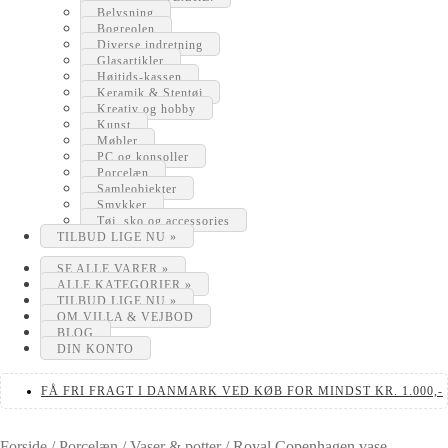
Belysning
Bogreolen
Diverse indretning
Glasartikler
Højtids-kassen
Keramik & Stentøj
Kreativ og hobby
Kunst
Møbler
PC og konsoller
Porcelæn
Samleobjekter
Smykker
Tøj, sko og accessories
TILBUD LIGE NU »
SE ALLE VARER »
ALLE KATEGORIER »
TILBUD LIGE NU »
OM VILLA & VEJBOD
BLOG
DIN KONTO
FÅ FRI FRAGT I DANMARK VED KØB FOR MINDST KR. 1.000,-
Forside
/
Porcelæn
/
Vaser & potter
/
Royal Copenhagen vase