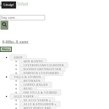
Udsolgt!
Products
search
0,00
kr.
0 varer
Menu
SHOP
MIN KONTO
LEVERINGSMULIGHEDER
HANDELSBETINGELSER
FOREIGN CUSTOMERS
VILLA & VEJBOD
BUTIKKEN
LOPPELÆNGEN
BLOG
OM VILLA & VEJBOD
ALLE VARER
SE ALLE VARER »
ALLE KATEGORIER »
MEST POPULÆRE: