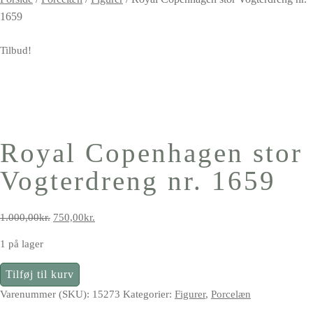
1659
Tilbud!
Royal Copenhagen stor
Vogterdreng nr. 1659
Den
Den
1.000,00
kr.
750,00
kr.
oprindelige
aktuelle
1 på lager
pris
pris
var:
er:
Royal
Tilføj til kurv
1.000,00kr..
750,00kr..
Copenhagen
Varenummer (SKU):
15273
Kategorier:
Figurer
,
Porcelæn
stor