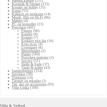
Højtids-kassen
(251)
Keramik & Stentøj
(233)
Kreativ og hobby
(35)
Kunst
(55)
Køkken og isenkram
(14)
Musik, film og Hi-Fi
(86)
Møbler
(4)
PC og konsoller
(23)
Porcelæn
(441)
Figurer
(90)
Kander
(8)
Kopper
(7)
Krukker m/u låg
(16)
Krus m.m.
(4)
Lysestager
(8)
Musselmalet
(2)
Platter
(184)
Porcelæn malerier
(2)
Service
(51)
Skåle & Fade
(37)
Vaser & potter
(43)
Samleobjekter
(314)
Smykker
(58)
Trækunst
(14)
Tæpper og tekstiler
(2)
Tøj, sko og accessories
(93)
Villa Unika
(160)
Villa & Vejbod