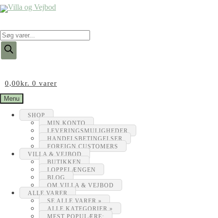
Products
search
0,00
kr.
0 varer
Menu
SHOP
MIN KONTO
LEVERINGSMULIGHEDER
HANDELSBETINGELSER
FOREIGN CUSTOMERS
VILLA & VEJBOD
BUTIKKEN
LOPPELÆNGEN
BLOG
OM VILLA & VEJBOD
ALLE VARER
SE ALLE VARER »
ALLE KATEGORIER »
MEST POPULÆRE: