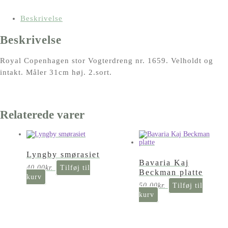
Vogterdreng
nr.
Beskrivelse
1659
Beskrivelse
antal
Royal Copenhagen stor Vogterdreng nr. 1659. Velholdt og
intakt. Måler 31cm høj. 2.sort.
Relaterede varer
Lyngby smørasiet
Bavaria Kaj
40,00
kr.
Tilføj til
Beckman platte
kurv
50,00
kr.
Tilføj til
kurv