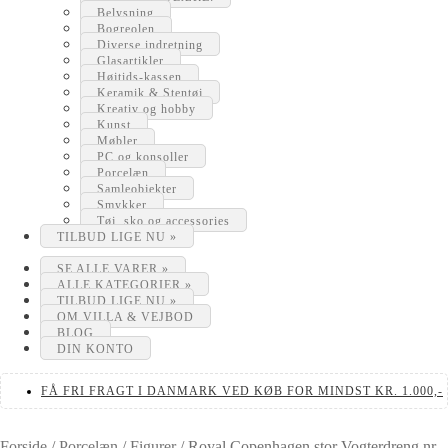
Belysning
Bogreolen
Diverse indretning
Glasartikler
Højtids-kassen
Keramik & Stentøj
Kreativ og hobby
Kunst
Møbler
PC og konsoller
Porcelæn
Samleobjekter
Smykker
Tøj, sko og accessories
TILBUD LIGE NU »
SE ALLE VARER »
ALLE KATEGORIER »
TILBUD LIGE NU »
OM VILLA & VEJBOD
BLOG
DIN KONTO
FÅ FRI FRAGT I DANMARK VED KØB FOR MINDST KR. 1.000,-
Forside
/
Porcelæn
/
Figurer
/
Royal Copenhagen stor Vogterdreng nr.