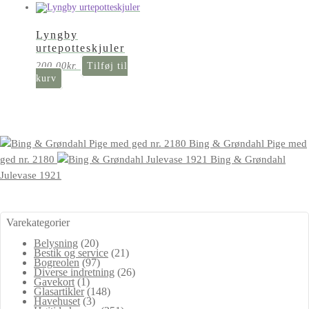
Lyngby
urtepotteskjuler
200,00
kr.
Tilføj til
kurv
Bing & Grøndahl Pige med
ged nr. 2180
Bing & Grøndahl
Julevase 1921
Varekategorier
Belysning
(20)
Bestik og service
(21)
Bogreolen
(97)
Diverse indretning
(26)
Gavekort
(1)
Glasartikler
(148)
Havehuset
(3)