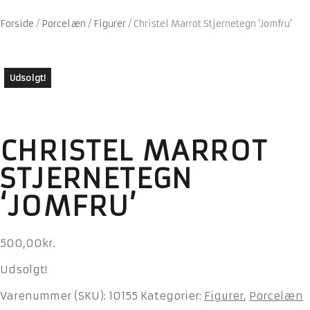
Forside
/
Porcelæn
/
Figurer
/
Christel Marrot Stjernetegn ‘Jomfru’
Udsolgt!
CHRISTEL MARROT
STJERNETEGN
‘JOMFRU’
500,00
kr.
Udsolgt!
Varenummer (SKU):
10155
Kategorier:
Figurer
,
Porcelæn