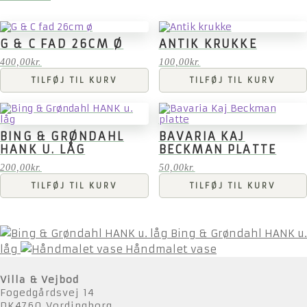
G & C FAD 26CM Ø
ANTIK KRUKKE
400,00
kr.
100,00
kr.
TILFØJ TIL KURV
TILFØJ TIL KURV
BING & GRØNDAHL
BAVARIA KAJ
HANK U. LÅG
BECKMAN PLATTE
200,00
kr.
50,00
kr.
TILFØJ TIL KURV
TILFØJ TIL KURV
Bing & Grøndahl HANK u.
låg
Håndmalet vase
Villa & Vejbod
Fogedgårdsvej 14
DK4760 Vordingborg