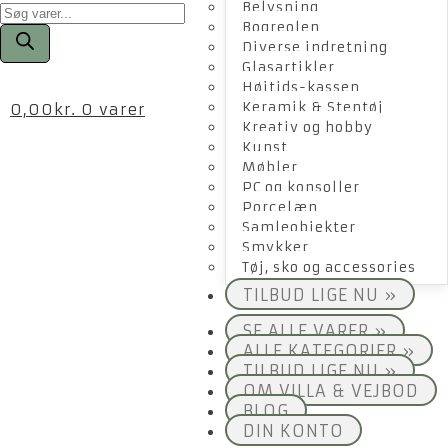
Products
Belysning
search
Bogreolen
Diverse indretning
Glasartikler
Højtids-kassen
Keramik & Stentøj
0,00
kr.
0 varer
Kreativ og hobby
Kunst
Møbler
PC og konsoller
Porcelæn
Samleobjekter
Smykker
Tøj, sko og accessories
TILBUD LIGE NU »
SE ALLE VARER »
ALLE KATEGORIER »
TILBUD LIGE NU »
OM VILLA & VEJBOD
BLOG
DIN KONTO