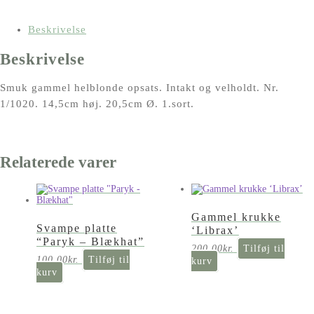
Beskrivelse
Beskrivelse
Smuk gammel helblonde opsats. Intakt og velholdt. Nr.
1/1020. 14,5cm høj. 20,5cm Ø. 1.sort.
Relaterede varer
Gammel krukke
Svampe platte
‘Librax’
“Paryk – Blækhat”
200,00
kr.
Tilføj til
100,00
kr.
Tilføj til
kurv
kurv