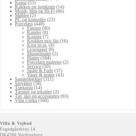
Kunst
(55)
Køkken og isenkram
(14)
Musik, film og Hi-Fi
(86)
Møbler
(2)
PC og konsoller
(23)
Porcelæn
(440)
Figurer
(90)
Kander
(8)
Kopper
(7)
Krukker m/u låg
(16)
Krus m.m.
(4)
Lysestager
(8)
Musselmalet
(2)
Platter
(184)
Porcelæn malerier
(2)
Service
(50)
Skåle & Fade
(37)
Vaser & potter
(43)
Samleobjekter
(311)
Smykker
(58)
Trækunst
(14)
Tæpper og tekstiler
(2)
Tøj, sko og accessories
(93)
Villa Unika
(160)
Villa & Vejbod
Fogedgårdsvej 14
DK4760 Vordingborg