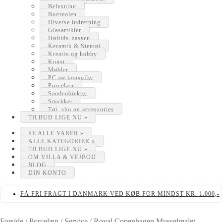
Belysning
Bogreolen
Diverse indretning
Glasartikler
Højtids-kassen
Keramik & Stentøj
Kreativ og hobby
Kunst
Møbler
PC og konsoller
Porcelæn
Samleobjekter
Smykker
Tøj, sko og accessories
TILBUD LIGE NU »
SE ALLE VARER »
ALLE KATEGORIER »
TILBUD LIGE NU »
OM VILLA & VEJBOD
BLOG
DIN KONTO
FÅ FRI FRAGT I DANMARK VED KØB FOR MINDST KR. 1.000,-
Forside
/
Porcelæn
/
Service
/
Royal Copenhagen Musselmalet