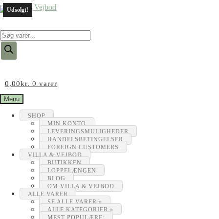
Udsolgt!
Products
search
0,00
kr.
0 varer
Menu
SHOP
MIN KONTO
LEVERINGSMULIGHEDER
HANDELSBETINGELSER
FOREIGN CUSTOMERS
VILLA & VEJBOD
BUTIKKEN
LOPPELÆNGEN
BLOG
OM VILLA & VEJBOD
ALLE VARER
SE ALLE VARER »
ALLE KATEGORIER »
MEST POPULÆRE: