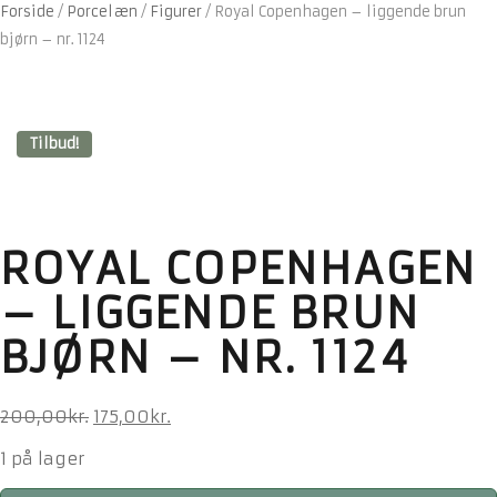
Forside
/
Porcelæn
/
Figurer
/
Royal Copenhagen – liggende brun
bjørn – nr. 1124
Tilbud!
ROYAL COPENHAGEN
– LIGGENDE BRUN
BJØRN – NR. 1124
Den
Den
200,00
kr.
175,00
kr.
oprindelige
aktuelle
1 på lager
pris
pris
var:
er: