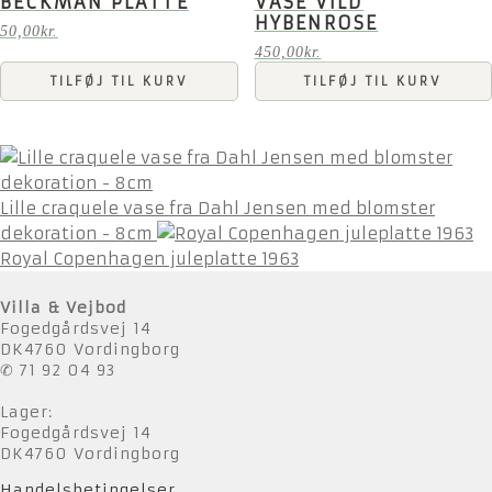
BECKMAN PLATTE
VASE VILD
HYBENROSE
50,00
kr.
450,00
kr.
TILFØJ TIL KURV
TILFØJ TIL KURV
Lille craquele vase fra Dahl Jensen med blomster
dekoration - 8cm
Royal Copenhagen juleplatte 1963
Villa & Vejbod
Fogedgårdsvej 14
DK4760 Vordingborg
✆ 71 92 04 93
Lager:
Fogedgårdsvej 14
DK4760 Vordingborg
Handelsbetingelser