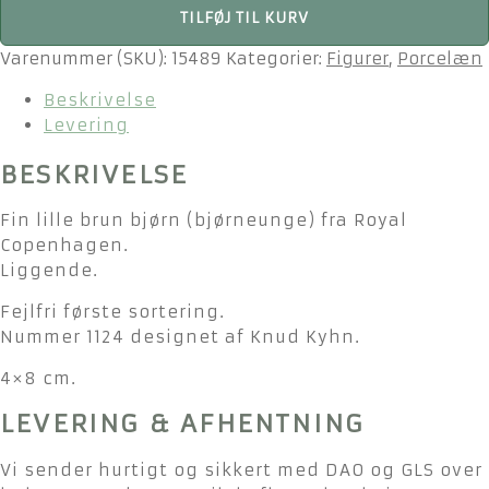
Royal
TILFØJ TIL KURV
200,00kr..
175,00kr..
Copenhagen
-
Varenummer (SKU):
15489
Kategorier:
Figurer
,
Porcelæn
liggende
Beskrivelse
brun
Levering
bjørn
-
BESKRIVELSE
nr.
1124
Fin lille brun bjørn (bjørneunge) fra Royal
antal
Copenhagen.
Liggende.
Fejlfri første sortering.
Nummer 1124 designet af Knud Kyhn.
4×8 cm.
LEVERING & AFHENTNING
Vi sender hurtigt og sikkert med DAO og GLS over