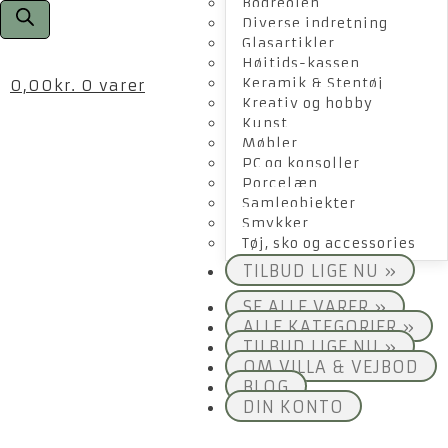
Bogreolen
Diverse indretning
Glasartikler
Højtids-kassen
Keramik & Stentøj
0,00
kr.
0 varer
Kreativ og hobby
Kunst
Møbler
PC og konsoller
Porcelæn
Samleobjekter
Smykker
Tøj, sko og accessories
TILBUD LIGE NU »
SE ALLE VARER »
ALLE KATEGORIER »
TILBUD LIGE NU »
OM VILLA & VEJBOD
BLOG
DIN KONTO