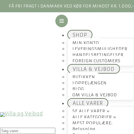
FÅ FRI FRAGT I DANMARK VED KØB FOR MINDST KR. 1.000,
SHOP
MIN KONTO
LEVERINGSMULIGHEDER
HANDELSBETINGELSER
FOREIGN CUSTOMERS
VILLA & VEJBOD
BUTIKKEN
LOPPELÆNGEN
BLOG
OM VILLA & VEJBOD
ALLE VARER
SE ALLE VARER »
ALLE KATEGORIER »
MEST POPULÆRE:
Products
Belysning
search