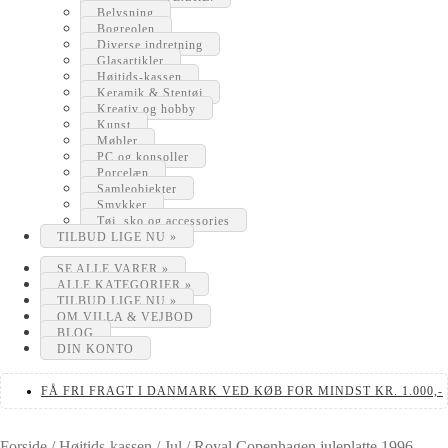
Belysning
Bogreolen
Diverse indretning
Glasartikler
Højtids-kassen
Keramik & Stentøj
Kreativ og hobby
Kunst
Møbler
PC og konsoller
Porcelæn
Samleobjekter
Smykker
Tøj, sko og accessories
TILBUD LIGE NU »
SE ALLE VARER »
ALLE KATEGORIER »
TILBUD LIGE NU »
OM VILLA & VEJBOD
BLOG
DIN KONTO
FÅ FRI FRAGT I DANMARK VED KØB FOR MINDST KR. 1.000,-
Forside
/
Højtids-kassen
/
Jul
/
Royal Copenhagen juleplatte 1996 –