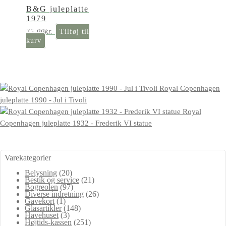
B&G juleplatte
1979
35,00
kr.
Tilføj til
kurv
Royal Copenhagen
juleplatte 1990 - Jul i Tivoli
Royal
Copenhagen juleplatte 1932 - Frederik VI statue
Varekategorier
Belysning
(20)
Bestik og service
(21)
Bogreolen
(97)
Diverse indretning
(26)
Gavekort
(1)
Glasartikler
(148)
Havehuset
(3)
Højtids-kassen
(251)