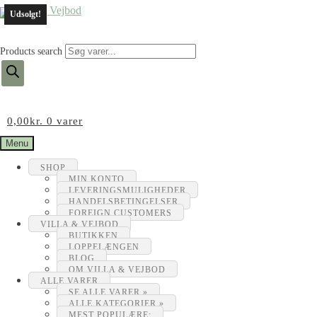
Udsolgt!
Products search
0,00
kr.
0 varer
Menu
SHOP
MIN KONTO
LEVERINGSMULIGHEDER
HANDELSBETINGELSER
FOREIGN CUSTOMERS
VILLA & VEJBOD
BUTIKKEN
LOPPELÆNGEN
BLOG
OM VILLA & VEJBOD
ALLE VARER
SE ALLE VARER »
ALLE KATEGORIER »
MEST POPULÆRE: