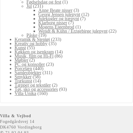
Fødselsdag og fest
(1)
Jul
(231)
Anne Beate nisser
(3)
Georg Jensen julepynt
(12)
Julekugler og træpynt
(7)
Klarborg nisser
(7)
Mogens Eigenbrod
(1)
Wendt & Kühn / Erzgebirge julepynt
(22)
Påske
(19)
Keramik & Stentøj
(233)
Kreativ og hobby
(35)
Kunst
(55)
Køkken og isenkram
(14)
Musik, film og Hi-Fi
(86)
Møbler
(2)
PC og konsoller
(23)
Porcelæn
(440)
Samleobjekter
(311)
Smykker
(58)
Trækunst
(14)
Tæpper og tekstiler
(2)
Tøj, sko og accessories
(93)
Villa Unika
(160)
Villa & Vejbod
Fogedgårdsvej 14
DK4760 Vordingborg
✆ 71 92 04 93