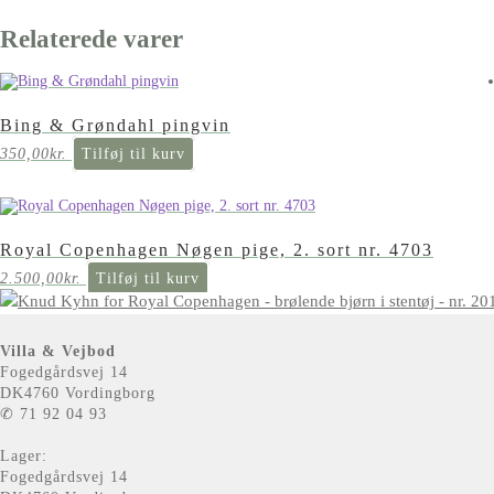
Relaterede varer
Bing & Grøndahl pingvin
350,00
kr.
Tilføj til kurv
Royal Copenhagen Nøgen pige, 2. sort nr. 4703
2.500,00
kr.
Tilføj til kurv
Villa & Vejbod
Fogedgårdsvej 14
DK4760 Vordingborg
✆ 71 92 04 93
Lager:
Fogedgårdsvej 14