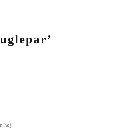
uglepar’
cm høj