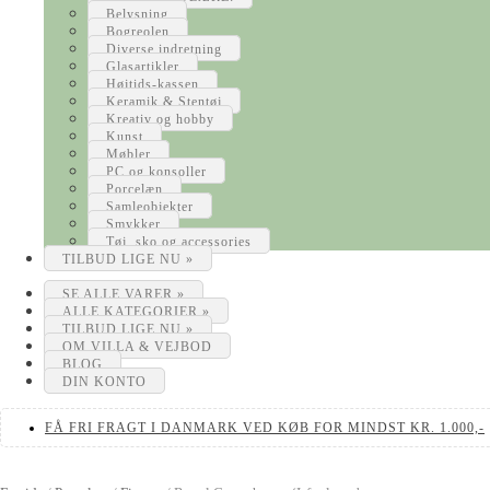
Belysning
Bogreolen
Diverse indretning
Glasartikler
Højtids-kassen
Keramik & Stentøj
Kreativ og hobby
Kunst
Møbler
PC og konsoller
Porcelæn
Samleobjekter
Smykker
Tøj, sko og accessories
TILBUD LIGE NU »
SE ALLE VARER »
ALLE KATEGORIER »
TILBUD LIGE NU »
OM VILLA & VEJBOD
BLOG
DIN KONTO
FÅ FRI FRAGT I DANMARK VED KØB FOR MINDST KR. 1.000,-