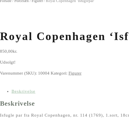
Forside
/
Porcelæn
/
Figurer
/
Royal Copenhagen ‘Isfuglepar’
Royal Copenhagen ‘Isf
850,00
kr.
Udsolgt!
Varenummer (SKU):
10004
Kategori:
Figurer
Beskrivelse
Beskrivelse
Isfugle par fra Royal Copenhagen, nr. 114 (1769), 1.sort, 18