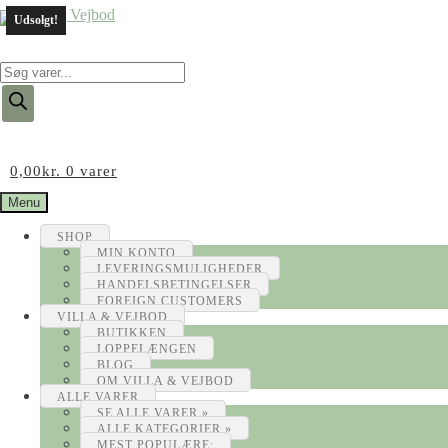
Udsolgt!
Products
search
0,00
kr.
0 varer
Menu
SHOP
MIN KONTO
LEVERINGSMULIGHEDER
HANDELSBETINGELSER
FOREIGN CUSTOMERS
VILLA & VEJBOD
BUTIKKEN
LOPPELÆNGEN
BLOG
OM VILLA & VEJBOD
ALLE VARER
SE ALLE VARER »
ALLE KATEGORIER »
MEST POPULÆRE: