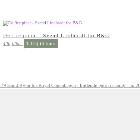
De fire piner – Svend Lindhardt for B&G
400,00
kr.
Tilføj til kurv
Knud Kyhn for Royal Copenhagen - brølende bjørn i stentøj - nr. 2