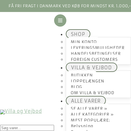
FÅ FRI FRAGT I DANMARK VED KØB FOR MINDST KR. 1.000,
SHOP
MIN KONTO
LEVERINGSMULIGHEDER
HANDELSBETINGELSER
FOREIGN CUSTOMERS
VILLA & VEJBOD
BUTIKKEN
LOPPELÆNGEN
BLOG
OM VILLA & VEJBOD
ALLE VARER
SE ALLE VARER »
ALLE KATEGORIER »
MEST POPULÆRE:
Products
Belysning
search