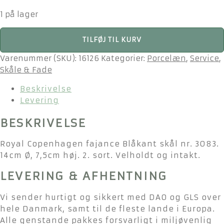
1 på lager
Royal
TILFØJ TIL KURV
Copenhagen
fajance
Varenummer (SKU):
16126
Kategorier:
Porcelæn
,
Service
,
Blåkant
Skåle & Fade
skål
Beskrivelse
nr.
Levering
3083
2.
BESKRIVELSE
sort
antal
Royal Copenhagen fajance Blåkant skål nr. 3083.
14cm Ø, 7,5cm høj. 2. sort. Velholdt og intakt.
LEVERING & AFHENTNING
Vi sender hurtigt og sikkert med DAO og GLS over
hele Danmark, samt til de fleste lande i Europa.
Alle genstande pakkes forsvarligt i miljøvenlig