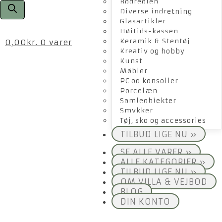
Bogreolen
Diverse indretning
Glasartikler
Højtids-kassen
Keramik & Stentøj
0,00
kr.
0 varer
Kreativ og hobby
Kunst
Møbler
PC og konsoller
Porcelæn
Samleobjekter
Smykker
Tøj, sko og accessories
TILBUD LIGE NU »
SE ALLE VARER »
ALLE KATEGORIER »
TILBUD LIGE NU »
OM VILLA & VEJBOD
BLOG
DIN KONTO