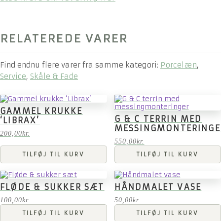
RELATEREDE VARER
Find endnu flere varer fra samme kategori:
Porcelæn
,
Service
,
Skåle & Fade
GAMMEL KRUKKE
G & C TERRIN MED
‘LIBRAX’
MESSINGMONTERINGE
200,00
kr.
550,00
kr.
TILFØJ TIL KURV
TILFØJ TIL KURV
FLØDE & SUKKER SÆT
HÅNDMALET VASE
100,00
kr.
50,00
kr.
TILFØJ TIL KURV
TILFØJ TIL KURV