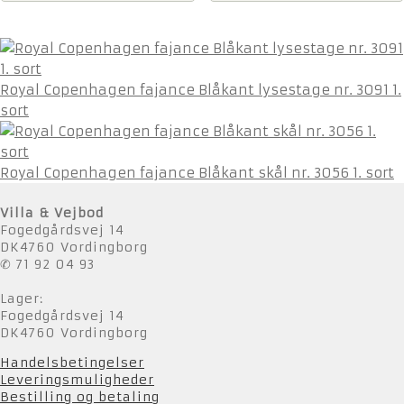
Royal Copenhagen fajance Blåkant lysestage nr. 3091 1.
sort
Royal Copenhagen fajance Blåkant skål nr. 3056 1. sort
Villa & Vejbod
Fogedgårdsvej 14
DK4760 Vordingborg
✆ 71 92 04 93
Lager:
Fogedgårdsvej 14
DK4760 Vordingborg
Handelsbetingelser
Leveringsmuligheder
Bestilling og betaling