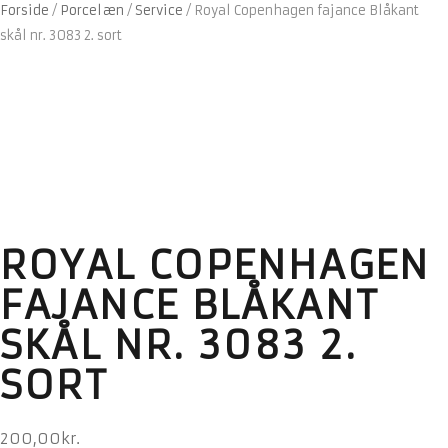
Forside
/
Porcelæn
/
Service
/
Royal Copenhagen fajance Blåkant
skål nr. 3083 2. sort
ROYAL COPENHAGEN
FAJANCE BLÅKANT
SKÅL NR. 3083 2.
SORT
200,00
kr.