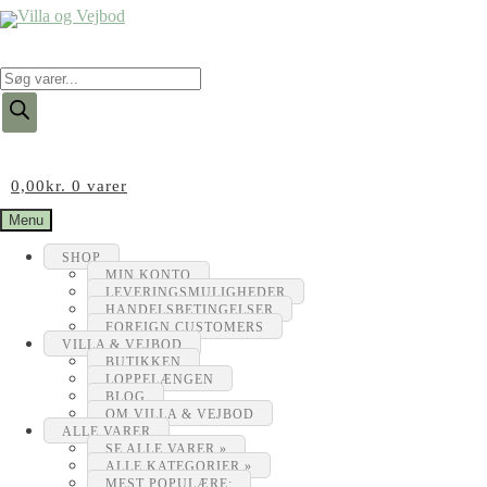
Products
search
0,00
kr.
0 varer
Menu
SHOP
MIN KONTO
LEVERINGSMULIGHEDER
HANDELSBETINGELSER
FOREIGN CUSTOMERS
VILLA & VEJBOD
BUTIKKEN
LOPPELÆNGEN
BLOG
OM VILLA & VEJBOD
ALLE VARER
SE ALLE VARER »
ALLE KATEGORIER »
MEST POPULÆRE: