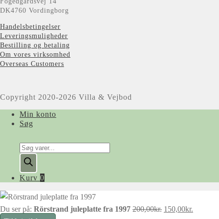
Fogedgårdsvej 14
DK4760 Vordingborg
Handelsbetingelser
Leveringsmuligheder
Bestilling og betaling
Om vores virksomhed
Overseas Customers
Copyright 2020-2026 Villa & Vejbod
Min konto
Søg
Products
search
Kurv
0
Den
Den
Du ser på:
Rörstrand juleplatte fra 1997
200,00
kr.
150,00
kr.