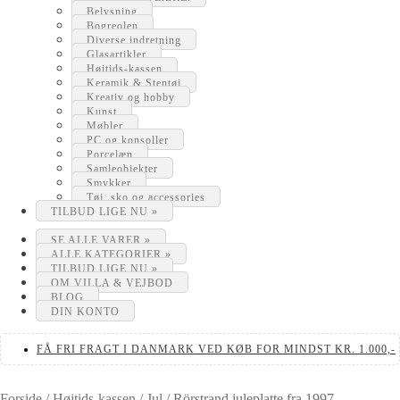
Belysning
Bogreolen
Diverse indretning
Glasartikler
Højtids-kassen
Keramik & Stentøj
Kreativ og hobby
Kunst
Møbler
PC og konsoller
Porcelæn
Samleobjekter
Smykker
Tøj, sko og accessories
TILBUD LIGE NU »
SE ALLE VARER »
ALLE KATEGORIER »
TILBUD LIGE NU »
OM VILLA & VEJBOD
BLOG
DIN KONTO
FÅ FRI FRAGT I DANMARK VED KØB FOR MINDST KR. 1.000,-
Forside
/
Højtids-kassen
/
Jul
/
Rörstrand juleplatte fra 1997