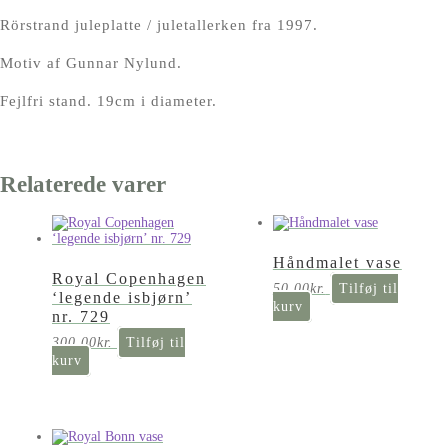
Rörstrand juleplatte / juletallerken fra 1997.
Motiv af Gunnar Nylund.
Fejlfri stand. 19cm i diameter.
Relaterede varer
Håndmalet vase
Royal Copenhagen
50,00
kr.
Tilføj til
‘legende isbjørn’
kurv
nr. 729
300,00
kr.
Tilføj til
kurv