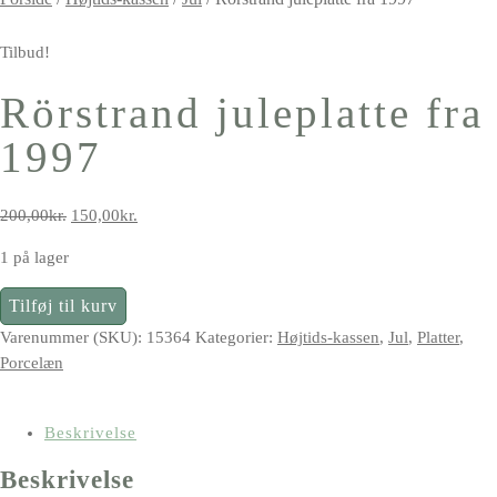
Tilbud!
Rörstrand juleplatte fra
1997
Den
Den
200,00
kr.
150,00
kr.
oprindelige
aktuelle
1 på lager
pris
pris
var:
er:
Rörstrand
Tilføj til kurv
200,00kr..
150,00kr..
juleplatte
Varenummer (SKU):
15364
Kategorier:
Højtids-kassen
,
Jul
,
Platter
,
fra
Porcelæn
1997
antal
Beskrivelse
Beskrivelse