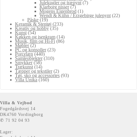
Julekugler og træpynt
(7)
Klarborg nisser
(7)
Mogens Eigenbrod
(1)
Wendt & Kühn / Erzgebirge julepynt
(22)
Påske
(19)
Keramik & Stentøj
(233)
Kreativ og hobby
(35)
Kunst
(54)
Køkken og isenkram
(14)
Musik, film og Hi-Fi
(86)
Møbler
(2)
PC og konsoller
(23)
Porcelæn
(440)
Samleobjekter
(310)
Smykker
(58)
Trækunst
(14)
Tæpper og tekstiler
(2)
Tøj, sko og accessories
(93)
Villa Unika
(160)
Villa & Vejbod
Fogedgårdsvej 14
DK4760 Vordingborg
✆ 71 92 04 93
Lager: