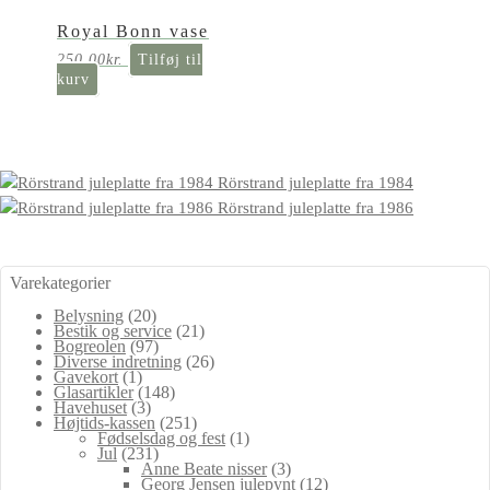
Royal Bonn vase
250,00
kr.
Tilføj til
kurv
Rörstrand juleplatte fra 1984
Rörstrand juleplatte fra 1986
Varekategorier
Belysning
(20)
Bestik og service
(21)
Bogreolen
(97)
Diverse indretning
(26)
Gavekort
(1)
Glasartikler
(148)
Havehuset
(3)
Højtids-kassen
(251)
Fødselsdag og fest
(1)
Jul
(231)
Anne Beate nisser
(3)
Georg Jensen julepynt
(12)