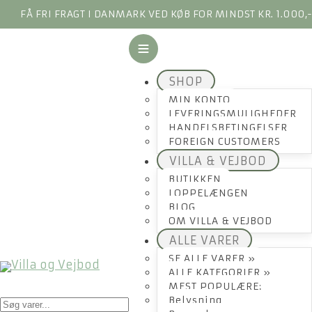
FÅ FRI FRAGT I DANMARK VED KØB FOR MINDST KR. 1.000,
SHOP
MIN KONTO
LEVERINGSMULIGHEDER
HANDELSBETINGELSER
FOREIGN CUSTOMERS
VILLA & VEJBOD
BUTIKKEN
LOPPELÆNGEN
BLOG
OM VILLA & VEJBOD
ALLE VARER
SE ALLE VARER »
ALLE KATEGORIER »
MEST POPULÆRE:
Products
Belysning
search