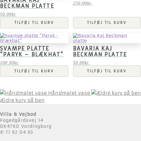
250,00
kr.
BECKMAN PLATTE
50,00
kr.
TILFØJ TIL KURV
TILFØJ TIL KURV
SVAMPE PLATTE
BAVARIA KAJ
“PARYK – BLÆKHAT”
BECKMAN PLATTE
100,00
kr.
50,00
kr.
TILFØJ TIL KURV
TILFØJ TIL KURV
Håndmalet vase
Ældre kurv på ben
Villa & Vejbod
Fogedgårdsvej 14
DK4760 Vordingborg
✆ 71 92 04 93