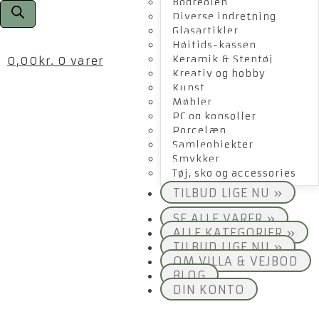
Bogreolen
Diverse indretning
Glasartikler
Højtids-kassen
Keramik & Stentøj
0,00
kr.
0 varer
Kreativ og hobby
Kunst
Møbler
PC og konsoller
Porcelæn
Samleobjekter
Smykker
Tøj, sko og accessories
TILBUD LIGE NU »
SE ALLE VARER »
ALLE KATEGORIER »
TILBUD LIGE NU »
OM VILLA & VEJBOD
BLOG
DIN KONTO