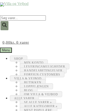
Products
search
0,00
kr.
0 varer
Menu
SHOP
MIN KONTO
LEVERINGSMULIGHEDER
HANDELSBETINGELSER
FOREIGN CUSTOMERS
VILLA & VEJBOD
BUTIKKEN
LOPPELÆNGEN
BLOG
OM VILLA & VEJBOD
ALLE VARER
SE ALLE VARER »
ALLE KATEGORIER »
MEST POPULÆRE: