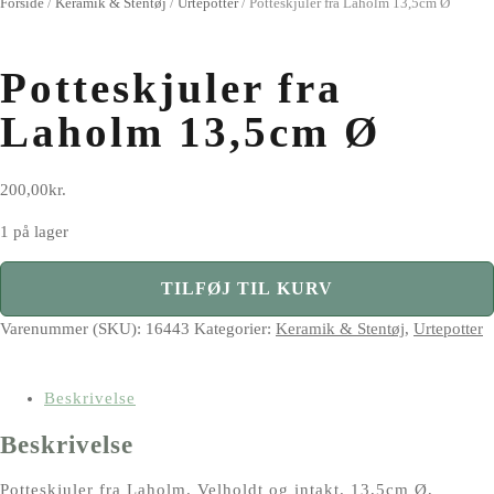
Forside
/
Keramik & Stentøj
/
Urtepotter
/
Potteskjuler fra Laholm 13,5cm Ø
Potteskjuler fra
Laholm 13,5cm Ø
200,00
kr.
1 på lager
Potteskjuler
TILFØJ TIL KURV
fra
Laholm
Varenummer (SKU):
16443
Kategorier:
Keramik & Stentøj
,
Urtepotter
13,5cm
Ø
Beskrivelse
antal
Beskrivelse
Potteskjuler fra Laholm. Velholdt og intakt. 13,5cm Ø,