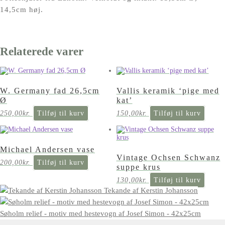
14,5cm høj.
Relaterede varer
W. Germany fad 26,5cm
Vallis keramik ‘pige med
Ø
kat’
250,00
kr.
Tilføj til kurv
150,00
kr.
Tilføj til kurv
Michael Andersen vase
Vintage Ochsen Schwanz
200,00
kr.
Tilføj til kurv
suppe krus
130,00
kr.
Tilføj til kurv
Tekande af Kerstin Johansson
Søholm relief - motiv med hestevogn af Josef Simon - 42x25cm