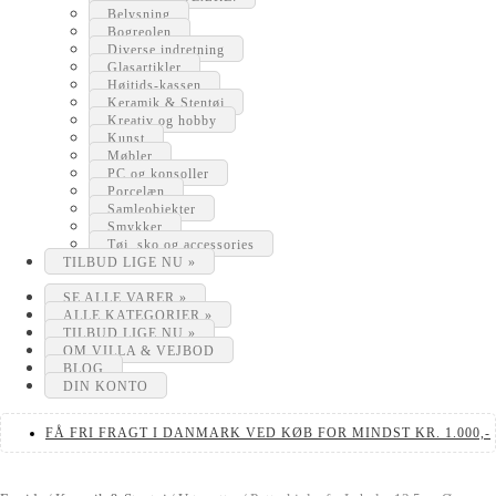
Belysning
Bogreolen
Diverse indretning
Glasartikler
Højtids-kassen
Keramik & Stentøj
Kreativ og hobby
Kunst
Møbler
PC og konsoller
Porcelæn
Samleobjekter
Smykker
Tøj, sko og accessories
TILBUD LIGE NU »
SE ALLE VARER »
ALLE KATEGORIER »
TILBUD LIGE NU »
OM VILLA & VEJBOD
BLOG
DIN KONTO
FÅ FRI FRAGT I DANMARK VED KØB FOR MINDST KR. 1.000,-