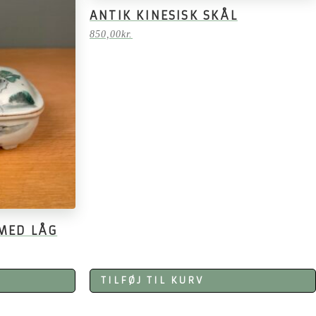
ANTIK KINESISK SKÅL
850,00
kr.
 MED LÅG
TILFØJ TIL KURV