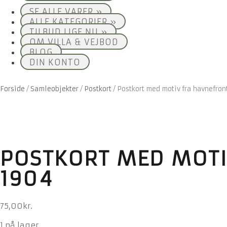
SE ALLE VARER »
ALLE KATEGORIER »
TILBUD LIGE NU »
OM VILLA & VEJBOD
BLOG
DIN KONTO
Forside
/
Samleobjekter
/
Postkort
/
Postkort med motiv fra havnefront
POSTKORT MED MOTI
1904
75,00
kr.
1 på lager