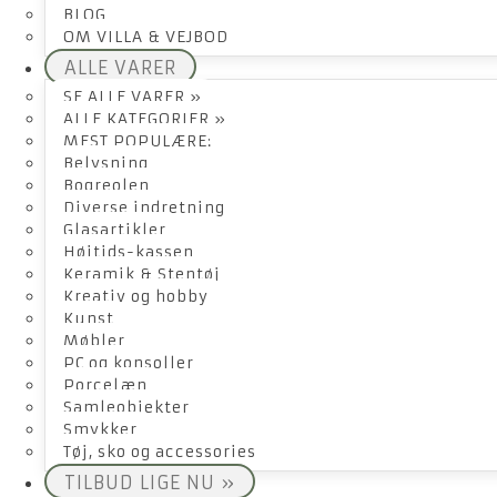
BLOG
OM VILLA & VEJBOD
ALLE VARER
SE ALLE VARER »
ALLE KATEGORIER »
MEST POPULÆRE:
Belysning
Bogreolen
Diverse indretning
Glasartikler
Højtids-kassen
Keramik & Stentøj
Kreativ og hobby
Kunst
Møbler
PC og konsoller
Porcelæn
Samleobjekter
Smykker
Tøj, sko og accessories
TILBUD LIGE NU »