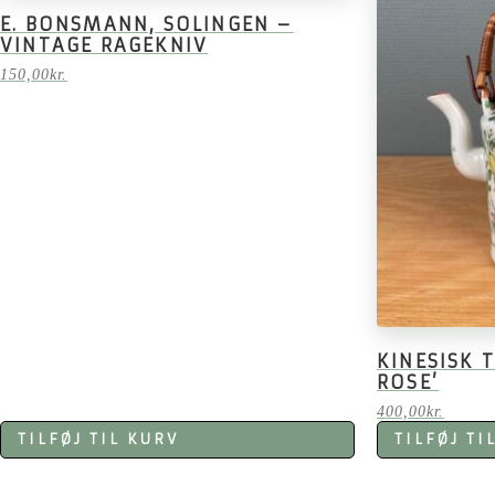
E. BONSMANN, SOLINGEN –
VINTAGE RAGEKNIV
150,00
kr.
KINESISK 
ROSE’
400,00
kr.
TILFØJ TIL KURV
TILFØJ TI