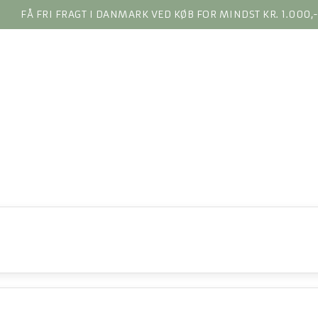
FÅ FRI FRAGT I DANMARK VED KØB FOR MINDST KR. 1.000,