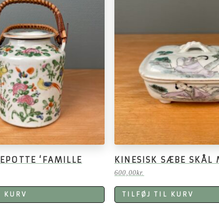
TEPOTTE ‘FAMILLE
KINESISK SÆBE SKÅL
600,00
kr.
L KURV
TILFØJ TIL KURV