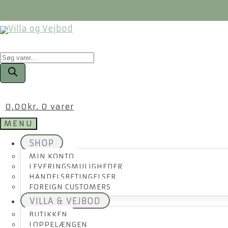
Products
search
0,00
kr.
0 varer
MENU
SHOP
MIN KONTO
LEVERINGSMULIGHEDER
HANDELSBETINGELSER
FOREIGN CUSTOMERS
VILLA & VEJBOD
BUTIKKEN
LOPPELÆNGEN