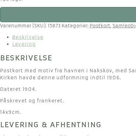
Postkort
med
motiv
Varenummer (SKU):
15873
Kategorier:
Postkort
,
Samleobj
fra
Beskrivelse
havnefronten
Levering
i
Nakskov,
BESKRIVELSE
ca.
1904
Postkort med motiv fra havnen i Nakskov, med San
antal
Kirken havde denne udformning indtil 1906.
Dateret 1904.
Påskrevet og frankeret.
14x9cm.
LEVERING & AFHENTNING