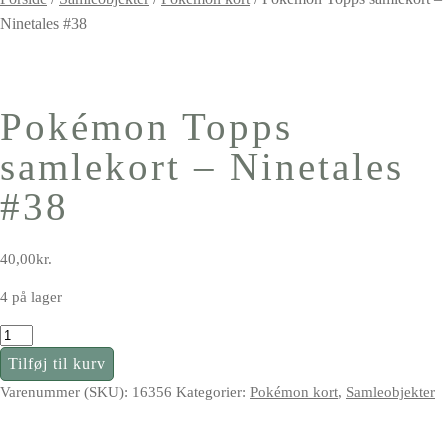
Ninetales #38
Pokémon Topps
samlekort – Ninetales
#38
40,00
kr.
4 på lager
Pokémon
Topps
Tilføj til kurv
samlekort
Varenummer (SKU):
16356
Kategorier:
Pokémon kort
,
Samleobjekter
–
Ninetales