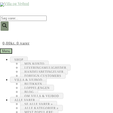
Products
search
0,00
kr.
0 varer
Menu
SHOP
MIN KONTO
LEVERINGSMULIGHEDER
HANDELSBETINGELSER
FOREIGN CUSTOMERS
VILLA & VEJBOD
BUTIKKEN
LOPPELÆNGEN
BLOG
OM VILLA & VEJBOD
ALLE VARER
SE ALLE VARER »
ALLE KATEGORIER »
MEST POPULÆRE: