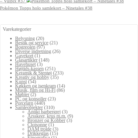
– Vulpix #37
Pokémon Topps holo samlekort – Ninetales #38
Varekategorier
Belysning
(20)
Bestik og service
(21)
Bogreolen
(97)
Diverse indretning
(26)
Gavekort
(1)
Glasartikler
(148)
Havehuset
(3)
Højtids-kassen
(251)
Keramik & Stentøj
(233)
Kreativ og hobby
(35)
Kunst
(54)
Køkken og isenkram
(14)
Musik, film og Hi-Fi
(86)
Møbler
(2)
PC og konsoller
(23)
Porcelæn
(440)
Samleobjekter
(310)
Antikt barbergrej
(3)
Årsskeer, krus m.m.
(9)
Bronzer og Kobber
(3)
Cloisonne
(1)
DAM trolde
(3)
Drikkeglas
(15)
Etnografica
(1)