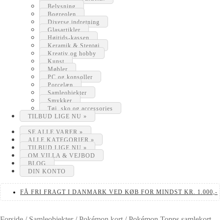
Belysning
Bogreolen
Diverse indretning
Glasartikler
Højtids-kassen
Keramik & Stentøj
Kreativ og hobby
Kunst
Møbler
PC og konsoller
Porcelæn
Samleobjekter
Smykker
Tøj, sko og accessories
TILBUD LIGE NU »
SE ALLE VARER »
ALLE KATEGORIER »
TILBUD LIGE NU »
OM VILLA & VEJBOD
BLOG
DIN KONTO
FÅ FRI FRAGT I DANMARK VED KØB FOR MINDST KR. 1.000,-
Forside
/
Samleobjekter
/
Pokémon kort
/
Pokémon Topps samlekort –