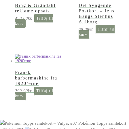
Bing & Grøndahl
Det Syngende
reklame opsats
Postkort – Jens
Bangs Stenhus
450,00
kr.
Tilføj til
Aalborg
kurv
80,00
kr.
Tilføj til
kurv
Fransk
barbermaskine fra
1920’erne
200,00
kr.
Tilføj til
kurv
Pokémon Topps samlekort