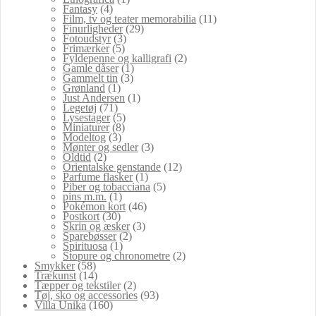
Fantasy
(4)
Film, tv og teater memorabilia
(11)
Finurligheder
(29)
Fotoudstyr
(3)
Frimærker
(5)
Fyldepenne og kalligrafi
(2)
Gamle dåser
(1)
Gammelt tin
(3)
Grønland
(1)
Just Andersen
(1)
Legetøj
(71)
Lysestager
(5)
Miniaturer
(8)
Modeltog
(3)
Mønter og sedler
(3)
Oldtid
(2)
Orientalske genstande
(12)
Parfume flasker
(1)
Piber og tobacciana
(5)
pins m.m.
(1)
Pokémon kort
(46)
Postkort
(30)
Skrin og æsker
(3)
Sparebøsser
(2)
Spirituosa
(1)
Stopure og chronometre
(2)
Smykker
(58)
Trækunst
(14)
Tæpper og tekstiler
(2)
Tøj, sko og accessories
(93)
Villa Unika
(160)