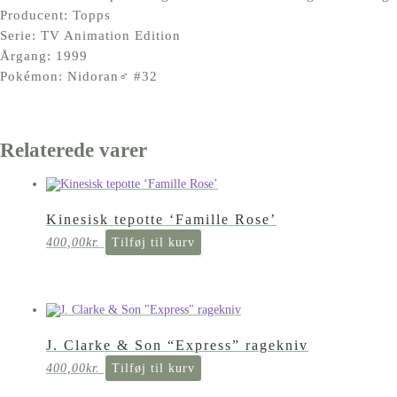
Producent: Topps
Serie: TV Animation Edition
Årgang: 1999
Pokémon: Nidoran♂ #32
Relaterede varer
Kinesisk tepotte ‘Famille Rose’
400,00
kr.
Tilføj til kurv
J. Clarke & Son “Express” ragekniv
400,00
kr.
Tilføj til kurv