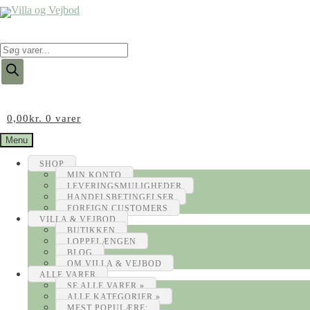
Products
search
0,00
kr.
0 varer
Menu
SHOP
MIN KONTO
LEVERINGSMULIGHEDER
HANDELSBETINGELSER
FOREIGN CUSTOMERS
VILLA & VEJBOD
BUTIKKEN
LOPPELÆNGEN
BLOG
OM VILLA & VEJBOD
ALLE VARER
SE ALLE VARER »
ALLE KATEGORIER »
MEST POPULÆRE: