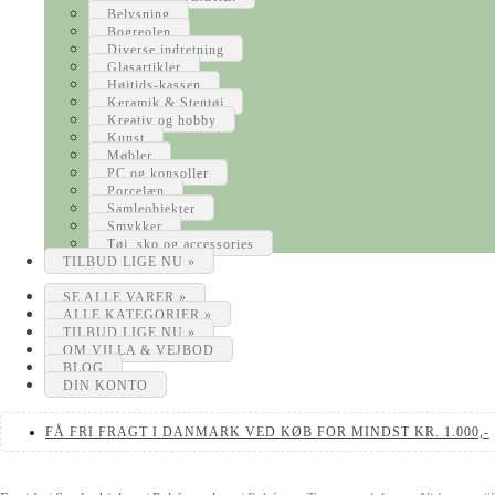
Belysning
Bogreolen
Diverse indretning
Glasartikler
Højtids-kassen
Keramik & Stentøj
Kreativ og hobby
Kunst
Møbler
PC og konsoller
Porcelæn
Samleobjekter
Smykker
Tøj, sko og accessories
TILBUD LIGE NU »
SE ALLE VARER »
ALLE KATEGORIER »
TILBUD LIGE NU »
OM VILLA & VEJBOD
BLOG
DIN KONTO
FÅ FRI FRAGT I DANMARK VED KØB FOR MINDST KR. 1.000,-