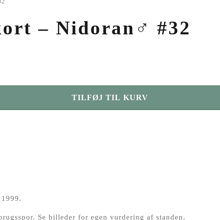
32
ort – Nidoran♂ #32
TILFØJ TIL KURV
 1999.
brugsspor. Se billeder for egen vurdering af standen.