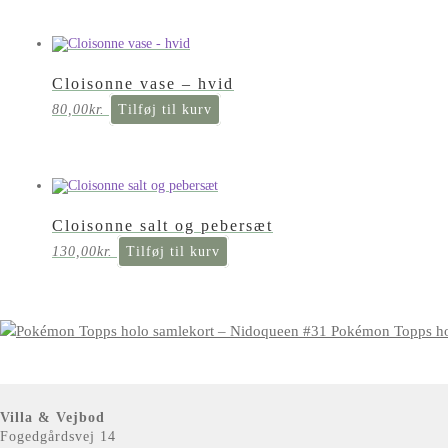
Cloisonne vase – hvid
80,00
kr.
Tilføj til kurv
Cloisonne salt og pebersæt
130,00
kr.
Tilføj til kurv
Pokémon Topps ho
Villa & Vejbod
Fogedgårdsvej 14