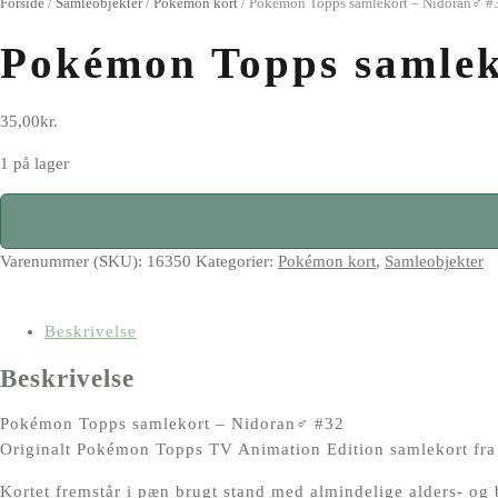
Forside
/
Samleobjekter
/
Pokémon kort
/
Pokémon Topps samlekort – Nidoran♂ #
Pokémon Topps samlek
35,00
kr.
1 på lager
Pokémon
Topps
samlekort
Varenummer (SKU):
16350
Kategorier:
Pokémon kort
,
Samleobjekter
–
Nidoran♂
Beskrivelse
#32
antal
Beskrivelse
Pokémon Topps samlekort – Nidoran♂ #32
Originalt Pokémon Topps TV Animation Edition samlekort fra
Kortet fremstår i pæn brugt stand med almindelige alders- og 