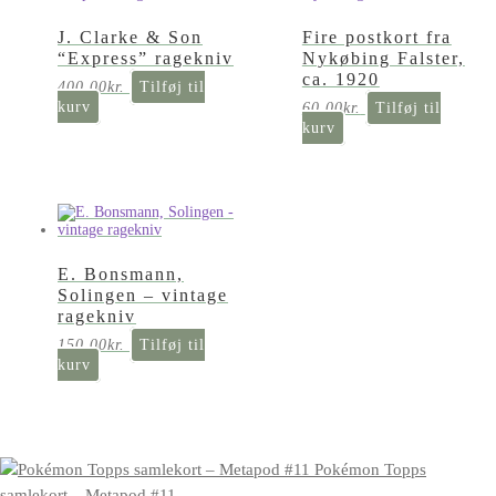
J. Clarke & Son
Fire postkort fra
“Express” ragekniv
Nykøbing Falster,
ca. 1920
400,00
kr.
Tilføj til
kurv
60,00
kr.
Tilføj til
kurv
E. Bonsmann,
Solingen – vintage
ragekniv
150,00
kr.
Tilføj til
kurv
Pokémon Topps
samlekort – Metapod #11