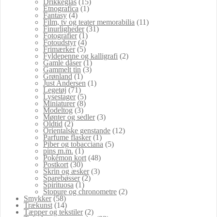
Drikkeglas
(15)
Etnografica
(1)
Fantasy
(4)
Film, tv og teater memorabilia
(11)
Finurligheder
(31)
Fotografier
(1)
Fotoudstyr
(4)
Frimærker
(5)
Fyldepenne og kalligrafi
(2)
Gamle dåser
(1)
Gammelt tin
(3)
Grønland
(1)
Just Andersen
(1)
Legetøj
(71)
Lysestager
(5)
Miniaturer
(8)
Modeltog
(3)
Mønter og sedler
(3)
Oldtid
(2)
Orientalske genstande
(12)
Parfume flasker
(1)
Piber og tobacciana
(5)
pins m.m.
(1)
Pokémon kort
(48)
Postkort
(30)
Skrin og æsker
(3)
Sparebøsser
(2)
Spirituosa
(1)
Stopure og chronometre
(2)
Smykker
(58)
Trækunst
(14)
Tæpper og tekstiler
(2)