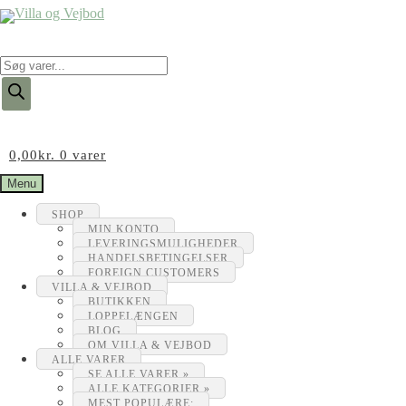
Products
search
0,00
kr.
0 varer
Menu
SHOP
MIN KONTO
LEVERINGSMULIGHEDER
HANDELSBETINGELSER
FOREIGN CUSTOMERS
VILLA & VEJBOD
BUTIKKEN
LOPPELÆNGEN
BLOG
OM VILLA & VEJBOD
ALLE VARER
SE ALLE VARER »
ALLE KATEGORIER »
MEST POPULÆRE: