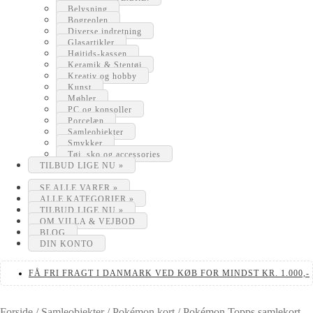
Belysning
Bogreolen
Diverse indretning
Glasartikler
Højtids-kassen
Keramik & Stentøj
Kreativ og hobby
Kunst
Møbler
PC og konsoller
Porcelæn
Samleobjekter
Smykker
Tøj, sko og accessories
TILBUD LIGE NU »
SE ALLE VARER »
ALLE KATEGORIER »
TILBUD LIGE NU »
OM VILLA & VEJBOD
BLOG
DIN KONTO
FÅ FRI FRAGT I DANMARK VED KØB FOR MINDST KR. 1.000,-
Forside
/
Samleobjekter
/
Pokémon kort
/
Pokémon Topps samlekort –