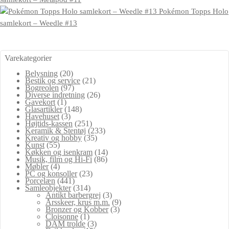
Pokémon Topps Holo
samlekort – Weedle #13
Varekategorier
Belysning
(20)
Bestik og service
(21)
Bogreolen
(97)
Diverse indretning
(26)
Gavekort
(1)
Glasartikler
(148)
Havehuset
(3)
Højtids-kassen
(251)
Keramik & Stentøj
(233)
Kreativ og hobby
(35)
Kunst
(55)
Køkken og isenkram
(14)
Musik, film og Hi-Fi
(86)
Møbler
(4)
PC og konsoller
(23)
Porcelæn
(441)
Samleobjekter
(314)
Antikt barbergrej
(3)
Årsskeer, krus m.m.
(9)
Bronzer og Kobber
(3)
Cloisonne
(1)
DAM trolde
(3)