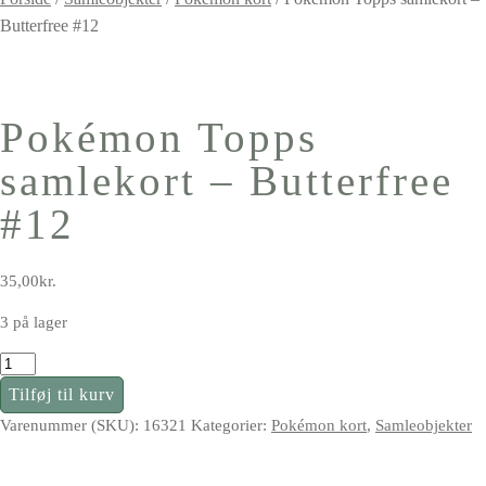
Butterfree #12
Pokémon Topps
samlekort – Butterfree
#12
35,00
kr.
3 på lager
Pokémon
Topps
Tilføj til kurv
samlekort
Varenummer (SKU):
16321
Kategorier:
Pokémon kort
,
Samleobjekter
–
Butterfree