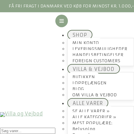
FÅ FRI FRAGT I DANMARK VED KØB FOR MINDST KR. 1.000,
SHOP
MIN KONTO
LEVERINGSMULIGHEDER
HANDELSBETINGELSER
FOREIGN CUSTOMERS
VILLA & VEJBOD
BUTIKKEN
LOPPELÆNGEN
BLOG
OM VILLA & VEJBOD
ALLE VARER
SE ALLE VARER »
ALLE KATEGORIER »
MEST POPULÆRE:
Products
Belysning
search