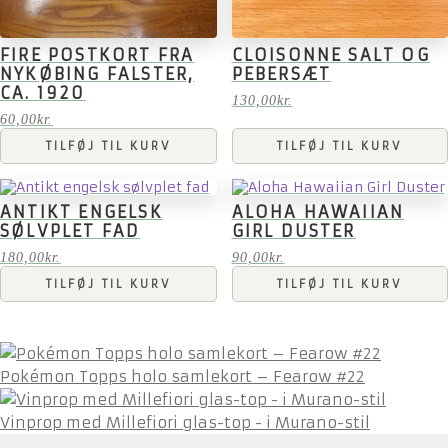
FIRE POSTKORT FRA
CLOISONNE SALT OG
NYKØBING FALSTER,
PEBERSÆT
CA. 1920
130,00
kr.
60,00
kr.
TILFØJ TIL KURV
TILFØJ TIL KURV
ANTIKT ENGELSK
ALOHA HAWAIIAN
SØLVPLET FAD
GIRL DUSTER
180,00
kr.
90,00
kr.
TILFØJ TIL KURV
TILFØJ TIL KURV
Pokémon Topps holo samlekort – Fearow #22
Vinprop med Millefiori glas-top - i Murano-stil