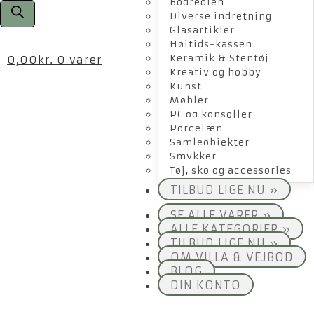
Bogreolen
Diverse indretning
Glasartikler
Højtids-kassen
Keramik & Stentøj
0,00
kr.
0 varer
Kreativ og hobby
Kunst
Møbler
PC og konsoller
Porcelæn
Samleobjekter
Smykker
Tøj, sko og accessories
TILBUD LIGE NU »
SE ALLE VARER »
ALLE KATEGORIER »
TILBUD LIGE NU »
OM VILLA & VEJBOD
BLOG
DIN KONTO