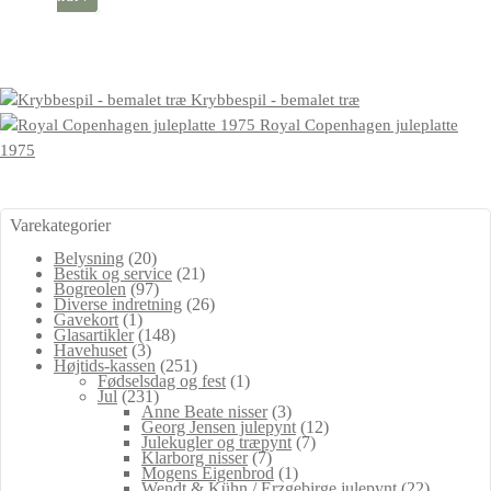
Krybbespil - bemalet træ
Royal Copenhagen juleplatte
1975
Varekategorier
Belysning
(20)
Bestik og service
(21)
Bogreolen
(97)
Diverse indretning
(26)
Gavekort
(1)
Glasartikler
(148)
Havehuset
(3)
Højtids-kassen
(251)
Fødselsdag og fest
(1)
Jul
(231)
Anne Beate nisser
(3)
Georg Jensen julepynt
(12)
Julekugler og træpynt
(7)
Klarborg nisser
(7)
Mogens Eigenbrod
(1)
Wendt & Kühn / Erzgebirge julepynt
(22)