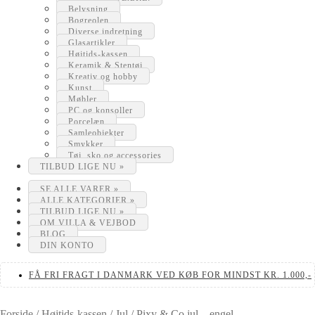
Belysning
Bogreolen
Diverse indretning
Glasartikler
Højtids-kassen
Keramik & Stentøj
Kreativ og hobby
Kunst
Møbler
PC og konsoller
Porcelæn
Samleobjekter
Smykker
Tøj, sko og accessories
TILBUD LIGE NU »
SE ALLE VARER »
ALLE KATEGORIER »
TILBUD LIGE NU »
OM VILLA & VEJBOD
BLOG
DIN KONTO
FÅ FRI FRAGT I DANMARK VED KØB FOR MINDST KR. 1.000,-
Forside
/
Højtids-kassen
/
Jul
/
Pixy & Co jul – engel