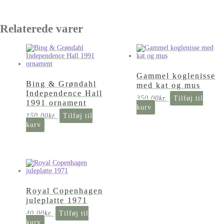
Relaterede varer
Gammel koglenisse
Bing & Grøndahl
med kat og mus
Independence Hall
350,00
kr.
Tilføj til
1991 ornament
kurv
150,00
kr.
Tilføj til
kurv
Royal Copenhagen
juleplatte 1971
40,00
kr.
Tilføj til
kurv