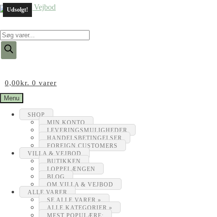
Udsolgt!
Products
search
0,00
kr.
0 varer
Menu
SHOP
MIN KONTO
LEVERINGSMULIGHEDER
HANDELSBETINGELSER
FOREIGN CUSTOMERS
VILLA & VEJBOD
BUTIKKEN
LOPPELÆNGEN
BLOG
OM VILLA & VEJBOD
ALLE VARER
SE ALLE VARER »
ALLE KATEGORIER »
MEST POPULÆRE: