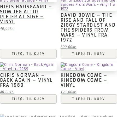
NIELS HAUSGAARD –
SOM JEG ALTID
DAVID BOWIE – THE
PLEJER AT SIGE –
RISE AND FALL OF
VINYL
ZIGGY STARDUST AND
40,00
kr.
THE SPIDERS FROM
MARS – VINYL FRA
1972
800,00
kr.
TILFØJ TIL KURV
TILFØJ TIL KURV
CHRIS NORMAN –
KINGDOM COME –
BACK AGAIN – VINYL
KINGDOM COME –
FRA 1989
VINYL
40,00
kr.
125,00
kr.
TILFØJ TIL KURV
TILFØJ TIL KURV