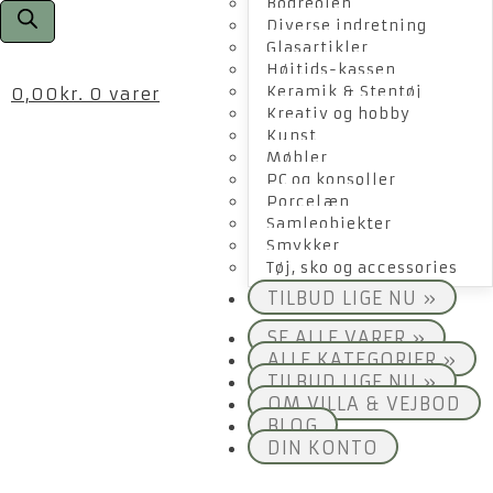
Bogreolen
Diverse indretning
Glasartikler
Højtids-kassen
Keramik & Stentøj
0,00
kr.
0 varer
Kreativ og hobby
Kunst
Møbler
PC og konsoller
Porcelæn
Samleobjekter
Smykker
Tøj, sko og accessories
TILBUD LIGE NU »
SE ALLE VARER »
ALLE KATEGORIER »
TILBUD LIGE NU »
OM VILLA & VEJBOD
BLOG
DIN KONTO