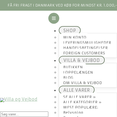
FÅ FRI FRAGT I DANMARK VED KØB FOR MINDST KR. 1.000,
SHOP
MIN KONTO
LEVERINGSMULIGHEDER
HANDELSBETINGELSER
FOREIGN CUSTOMERS
VILLA & VEJBOD
BUTIKKEN
LOPPELÆNGEN
BLOG
OM VILLA & VEJBOD
ALLE VARER
SE ALLE VARER »
ALLE KATEGORIER »
MEST POPULÆRE:
Products
Belysning
search