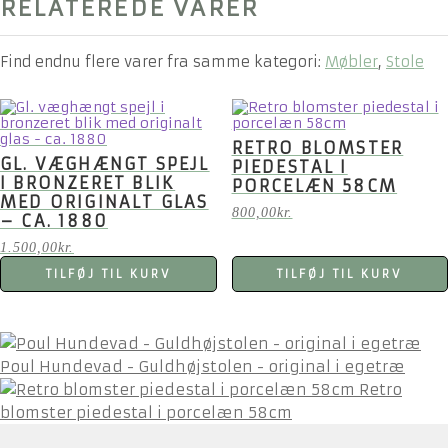
RELATEREDE VARER
Find endnu flere varer fra samme kategori:
Møbler
,
Stole
RETRO BLOMSTER
GL. VÆGHÆNGT SPEJL
PIEDESTAL I
I BRONZERET BLIK
PORCELÆN 58CM
MED ORIGINALT GLAS
800,00
kr.
– CA. 1880
1.500,00
kr.
TILFØJ TIL KURV
TILFØJ TIL KURV
Poul Hundevad - Guldhøjstolen - original i egetræ
Retro
blomster piedestal i porcelæn 58cm