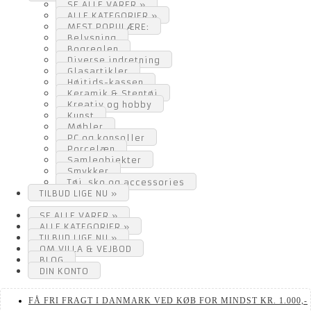
SE ALLE VARER »
ALLE KATEGORIER »
MEST POPULÆRE:
Belysning
Bogreolen
Diverse indretning
Glasartikler
Højtids-kassen
Keramik & Stentøj
Kreativ og hobby
Kunst
Møbler
PC og konsoller
Porcelæn
Samleobjekter
Smykker
Tøj, sko og accessories
TILBUD LIGE NU »
SE ALLE VARER »
ALLE KATEGORIER »
TILBUD LIGE NU »
OM VILLA & VEJBOD
BLOG
DIN KONTO
FÅ FRI FRAGT I DANMARK VED KØB FOR MINDST KR. 1.000,-