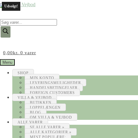
Udsolgt!
Products
search
0,00
kr.
0 varer
Menu
SHOP
MIN KONTO
LEVERINGSMULIGHEDER
HANDELSBETINGELSER
FOREIGN CUSTOMERS
VILLA & VEJBOD
BUTIKKEN
LOPPELÆNGEN
BLOG
OM VILLA & VEJBOD
ALLE VARER
SE ALLE VARER »
ALLE KATEGORIER »
MEST POPULÆRE: