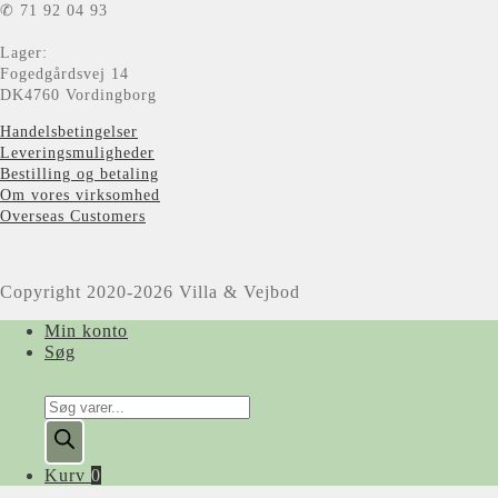
✆ 71 92 04 93
Lager:
Fogedgårdsvej 14
DK4760 Vordingborg
Handelsbetingelser
Leveringsmuligheder
Bestilling og betaling
Om vores virksomhed
Overseas Customers
Copyright 2020-2026 Villa & Vejbod
Min konto
Søg
Products
search
Kurv
0