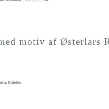
med motiv af Østerlars 
effer
,
Relieffer