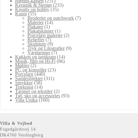
Højtids-kassen
(251)
Keramik & Stentøj
(233)
Kreativ og hobby
(35)
Kunst
(55)
Broderier og patchwork
(7)
Malerier
(14)
Plakater
(1)
Plakatskinner
(1)
Porcelæn malerier
(2)
Relieffer
(7)
Skulpture
(9)
Tryk og Litografier
(9)
Vægtæpper
(7)
Køkken og isenkram
(14)
Musik, film og Hi-Fi
(86)
Møbler
(2)
PC og konsoller
(23)
Porcelæn
(440)
Samleobjekter
(311)
Smykker
(58)
Trækunst
(14)
Tæpper og tekstiler
(2)
Tøj, sko og accessories
(93)
Villa Unika
(160)
Villa & Vejbod
Fogedgårdsvej 14
DK4760 Vordingborg