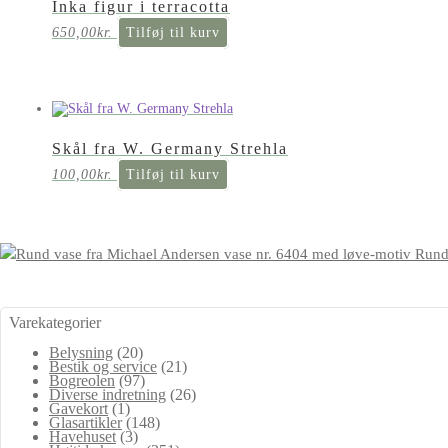
Inka figur i terracotta
650,00
kr.
Tilføj til kurv
Skål fra W. Germany Strehla
100,00
kr.
Tilføj til kurv
Rund
Varekategorier
Belysning
(20)
Bestik og service
(21)
Bogreolen
(97)
Diverse indretning
(26)
Gavekort
(1)
Glasartikler
(148)
Havehuset
(3)