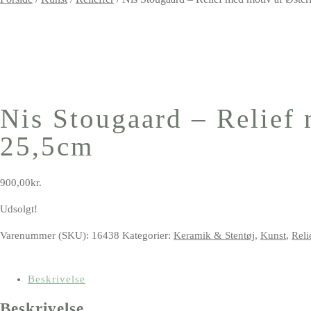
Nis Stougaard – Relief 
25,5cm
900,00
kr.
Udsolgt!
Varenummer (SKU):
16438
Kategorier:
Keramik & Stentøj
,
Kunst
,
Reli
Beskrivelse
Beskrivelse