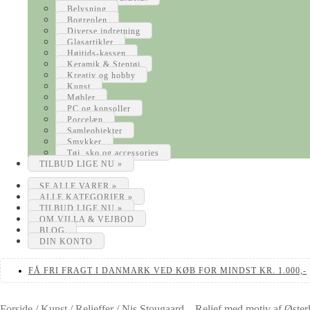
Belysning
Bogreolen
Diverse indretning
Glasartikler
Højtids-kassen
Keramik & Stentøj
Kreativ og hobby
Kunst
Møbler
PC og konsoller
Porcelæn
Samleobjekter
Smykker
Tøj, sko og accessories
TILBUD LIGE NU »
SE ALLE VARER »
ALLE KATEGORIER »
TILBUD LIGE NU »
OM VILLA & VEJBOD
BLOG
DIN KONTO
FÅ FRI FRAGT I DANMARK VED KØB FOR MINDST KR. 1.000,-
Forside
/
Kunst
/
Relieffer
/
Nis Stougaard – Relief med motiv af Øster