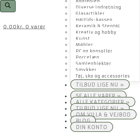
Bogreolen
Diverse indretning
Glasartikler
Højtids-kassen
Keramik & Stentøj
0,00
kr.
0 varer
Kreativ og hobby
Kunst
Møbler
PC og konsoller
Porcelæn
Samleobjekter
Smykker
Tøj, sko og accessories
TILBUD LIGE NU »
SE ALLE VARER »
ALLE KATEGORIER »
TILBUD LIGE NU »
OM VILLA & VEJBOD
BLOG
DIN KONTO