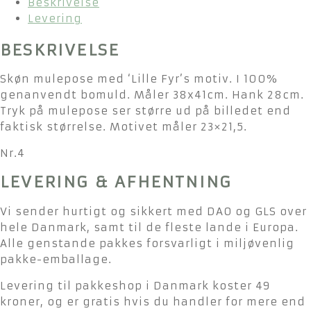
Beskrivelse
4
Levering
antal
BESKRIVELSE
Skøn mulepose med ‘Lille Fyr’s motiv. I 100%
genanvendt bomuld. Måler 38x41cm. Hank 28cm.
Tryk på mulepose ser større ud på billedet end
faktisk størrelse. Motivet måler 23×21,5.
Nr.4
LEVERING & AFHENTNING
Vi sender hurtigt og sikkert med DAO og GLS over
hele Danmark, samt til de fleste lande i Europa.
Alle genstande pakkes forsvarligt i miljøvenlig
pakke-emballage.
Levering til pakkeshop i Danmark koster 49
kroner, og er gratis hvis du handler for mere end