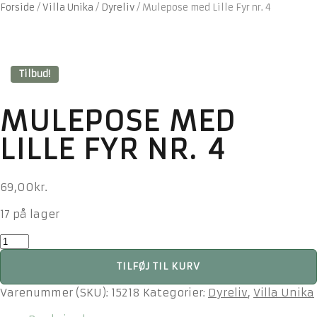
Forside
/
Villa Unika
/
Dyreliv
/
Mulepose med Lille Fyr nr. 4
Tilbud!
MULEPOSE MED
LILLE FYR NR. 4
69,00
kr.
17 på lager
Mulepose
med
TILFØJ TIL KURV
Lille
Fyr
Varenummer (SKU):
15218
Kategorier:
Dyreliv
,
Villa Unika
nr.