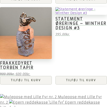
STATEMENT
ØRERINGE – WINTHER
DESIGN #3
395,00
kr.
FRAKKEDYRET
TORBEN TAPIR
Den
Den
900,00
kr.
600,00
kr.
oprindelige
aktuelle
TILFØJ TIL KURV
TILFØJ TIL KURV
pris
pris
var:
er:
900,00kr..
600,00kr..
Mulepose med Lille Fyr
nr. 2
Egern reddekasse