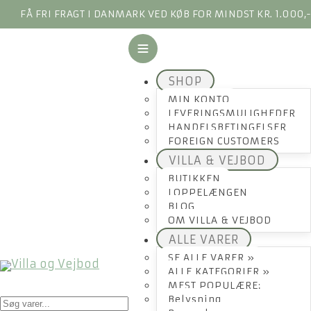
FÅ FRI FRAGT I DANMARK VED KØB FOR MINDST KR. 1.000,
SHOP
MIN KONTO
LEVERINGSMULIGHEDER
HANDELSBETINGELSER
FOREIGN CUSTOMERS
VILLA & VEJBOD
BUTIKKEN
LOPPELÆNGEN
BLOG
OM VILLA & VEJBOD
ALLE VARER
SE ALLE VARER »
ALLE KATEGORIER »
MEST POPULÆRE:
Products
Belysning
search