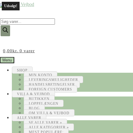
Udsolgt!
Products
search
0,00
kr.
0 varer
Menu
SHOP
MIN KONTO
LEVERINGSMULIGHEDER
HANDELSBETINGELSER
FOREIGN CUSTOMERS
VILLA & VEJBOD
BUTIKKEN
LOPPELÆNGEN
BLOG
OM VILLA & VEJBOD
ALLE VARER
SE ALLE VARER »
ALLE KATEGORIER »
MEST POPULÆRE: