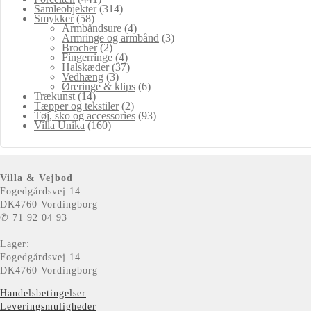
Samleobjekter
(314)
Smykker
(58)
Armbåndsure
(4)
Armringe og armbånd
(3)
Brocher
(2)
Fingerringe
(4)
Halskæder
(37)
Vedhæng
(3)
Øreringe & klips
(6)
Trækunst
(14)
Tæpper og tekstiler
(2)
Tøj, sko og accessories
(93)
Villa Unika
(160)
Villa & Vejbod
Fogedgårdsvej 14
DK4760 Vordingborg
✆ 71 92 04 93
Lager:
Fogedgårdsvej 14
DK4760 Vordingborg
Handelsbetingelser
Leveringsmuligheder