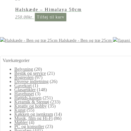
Halskæde – Himalaya 50cm
250,00
kr.
Tilføj til kurv
Halskæde - Ben og træ 25cm
Varekategorier
Belysning
(20)
Bestik og service
(21)
Bogreolen
(97)
Diverse indretning
(26)
Gavekort
(1)
Glasartikler
(148)
Havehuset
(3)
Højtids-kassen
(251)
Keramik & Stentøj
(233)
Kreativ og hobby
(35)
Kunst
(55)
Køkken og isenkram
(14)
Musik, film og Hi-Fi
(86)
Møbler
(4)
PC og konsoller
(23)
Porcelæn
(441)