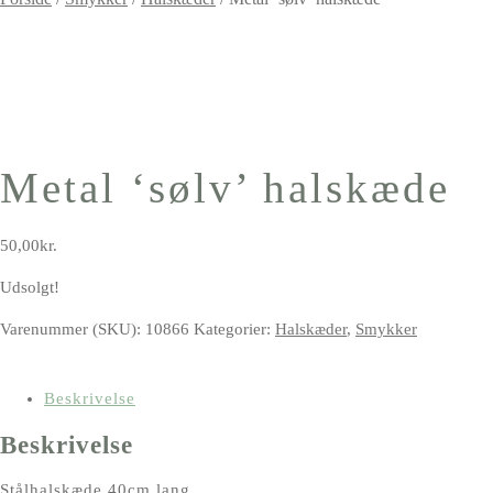
Metal ‘sølv’ halskæde
50,00
kr.
Udsolgt!
Varenummer (SKU):
10866
Kategorier:
Halskæder
,
Smykker
Beskrivelse
Beskrivelse
Stålhalskæde 40cm lang.