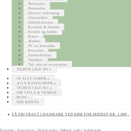
Belysning
Bogreolen
Diverse indretning
Glasartikler
Højtids-kassen
Keramik & Stentøj
Kreativ og hobby
Kunst
Møbler
PC og konsoller
Porcelæn
Samleobjekter
Smykker
Tøj, sko og accessories
TILBUD LIGE NU »
SE ALLE VARER »
ALLE KATEGORIER »
TILBUD LIGE NU »
OM VILLA & VEJBOD
BLOG
DIN KONTO
FÅ FRI FRAGT I DANMARK VED KØB FOR MINDST KR. 1.000,-
Forside
/
Smykker
/
Halskæder
/
Metal ‘sølv’ halskæde