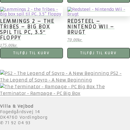
LEMMINGS 2 – THE
REDSTEEL –
TRIBES – BIG BOX
NINTENDO WII –
SPIL TIL PC, 3.5″
BRUGT
FLOPPY
70,00
kr.
175,00
kr.
TILFØJ TIL KURV
TILFØJ TIL KURV
PS2 -
The Legend of Spyro - A New Beginning
The
Terminator - Rampage - PC Big Box
Villa & Vejbod
Fogedgårdsvej 14
DK4760 Vordingborg
✆ 71 92 04 93