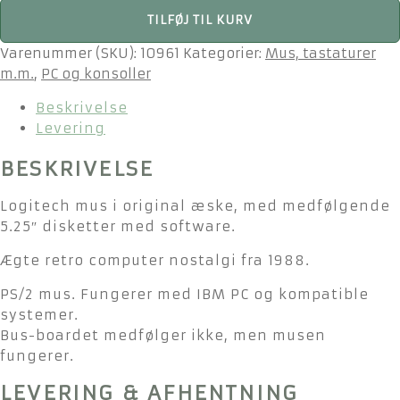
Logitech
TILFØJ TIL KURV
Mouse
Bus
Varenummer (SKU):
10961
Kategorier:
Mus, tastaturer
Version
m.m.
,
PC og konsoller
antal
Beskrivelse
Levering
BESKRIVELSE
Logitech mus i original æske, med medfølgende
5.25″ disketter med software.
Ægte retro computer nostalgi fra 1988.
PS/2 mus. Fungerer med IBM PC og kompatible
systemer.
Bus-boardet medfølger ikke, men musen
fungerer.
LEVERING & AFHENTNING