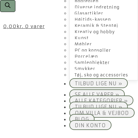
Bogreolen
Diverse indretning
Glasartikler
Højtids-kassen
Keramik & Stentøj
0,00
kr.
0 varer
Kreativ og hobby
Kunst
Møbler
PC og konsoller
Porcelæn
Samleobjekter
Smykker
Tøj, sko og accessories
TILBUD LIGE NU »
SE ALLE VARER »
ALLE KATEGORIER »
TILBUD LIGE NU »
OM VILLA & VEJBOD
BLOG
DIN KONTO