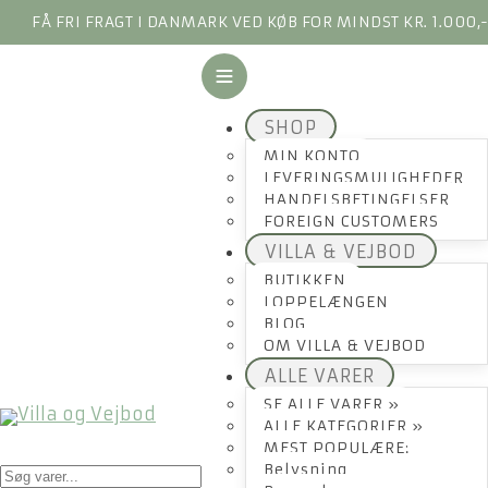
FÅ FRI FRAGT I DANMARK VED KØB FOR MINDST KR. 1.000,
SHOP
MIN KONTO
LEVERINGSMULIGHEDER
HANDELSBETINGELSER
FOREIGN CUSTOMERS
VILLA & VEJBOD
BUTIKKEN
LOPPELÆNGEN
BLOG
OM VILLA & VEJBOD
ALLE VARER
SE ALLE VARER »
ALLE KATEGORIER »
MEST POPULÆRE:
Products
Belysning
search