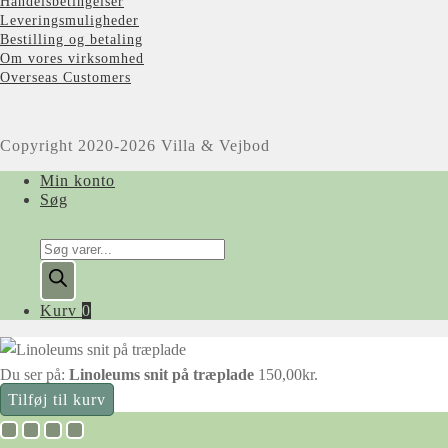
Handelsbetingelser
Leveringsmuligheder
Bestilling og betaling
Om vores virksomhed
Overseas Customers
Copyright 2020-2026 Villa & Vejbod
Min konto
Søg
Products
search
Kurv
0
Du ser på:
Linoleums snit på træplade
150,00
kr.
Tilføj til kurv