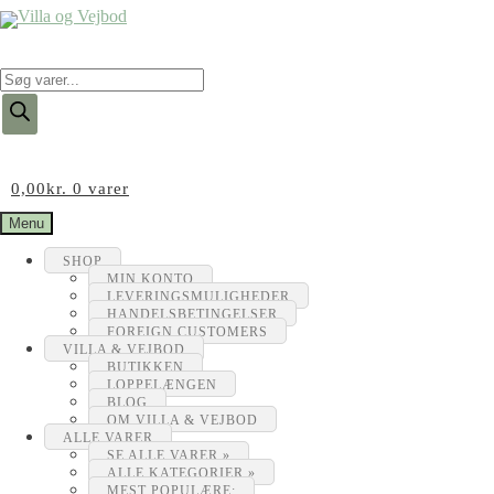
Products
search
0,00
kr.
0 varer
Menu
SHOP
MIN KONTO
LEVERINGSMULIGHEDER
HANDELSBETINGELSER
FOREIGN CUSTOMERS
VILLA & VEJBOD
BUTIKKEN
LOPPELÆNGEN
BLOG
OM VILLA & VEJBOD
ALLE VARER
SE ALLE VARER »
ALLE KATEGORIER »
MEST POPULÆRE: