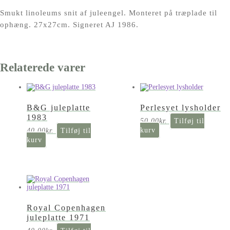
Smukt linoleums snit af juleengel. Monteret på træplade til
ophæng. 27x27cm. Signeret AJ 1986.
Relaterede varer
B&G juleplatte
Perlesyet lysholder
1983
50,00
kr.
Tilføj til
kurv
40,00
kr.
Tilføj til
kurv
Royal Copenhagen
juleplatte 1971