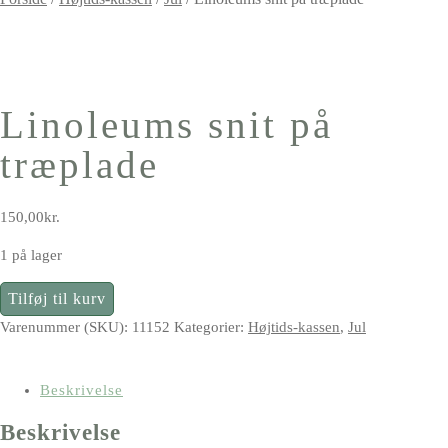
Linoleums snit på
træplade
150,00
kr.
1 på lager
Linoleums
Tilføj til kurv
snit
Varenummer (SKU):
11152
Kategorier:
Højtids-kassen
,
Jul
på
træplade
antal
Beskrivelse
Beskrivelse