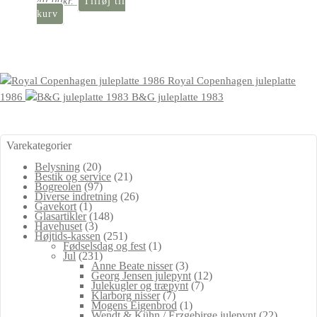
40,00
kr.
Tilføj til
kurv
Royal Copenhagen juleplatte
1986
B&G juleplatte 1983
Varekategorier
Belysning
(20)
Bestik og service
(21)
Bogreolen
(97)
Diverse indretning
(26)
Gavekort
(1)
Glasartikler
(148)
Havehuset
(3)
Højtids-kassen
(251)
Fødselsdag og fest
(1)
Jul
(231)
Anne Beate nisser
(3)
Georg Jensen julepynt
(12)
Julekugler og træpynt
(7)
Klarborg nisser
(7)
Mogens Eigenbrod
(1)
Wendt & Kühn / Erzgebirge julepynt
(22)