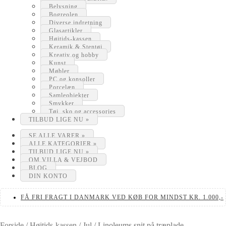
Belysning
Bogreolen
Diverse indretning
Glasartikler
Højtids-kassen
Keramik & Stentøj
Kreativ og hobby
Kunst
Møbler
PC og konsoller
Porcelæn
Samleobjekter
Smykker
Tøj, sko og accessories
TILBUD LIGE NU »
SE ALLE VARER »
ALLE KATEGORIER »
TILBUD LIGE NU »
OM VILLA & VEJBOD
BLOG
DIN KONTO
FÅ FRI FRAGT I DANMARK VED KØB FOR MINDST KR. 1.000,-
Forside
/
Højtids-kassen
/
Jul
/
Linoleums snit på træplade