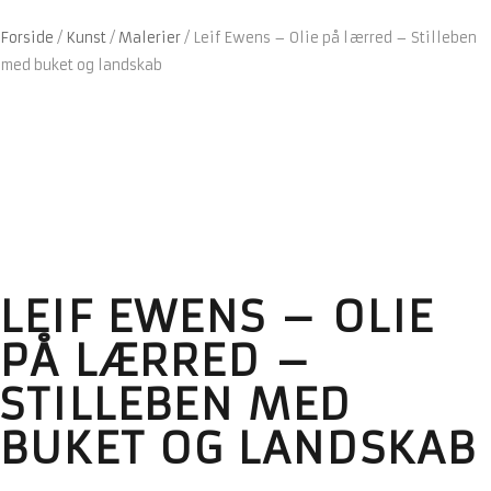
Forside
/
Kunst
/
Malerier
/
Leif Ewens – Olie på lærred – Stilleben
med buket og landskab
LEIF EWENS – OLIE
PÅ LÆRRED –
STILLEBEN MED
BUKET OG LANDSKAB