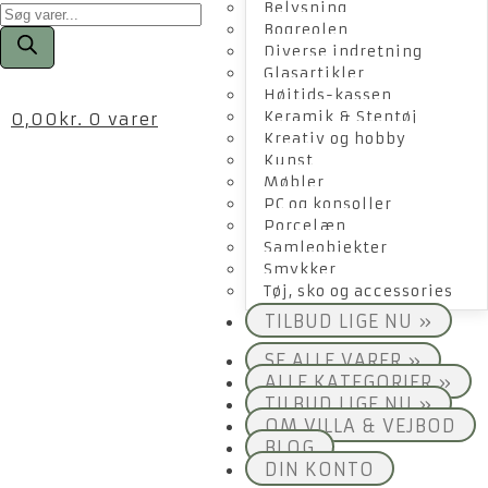
Products
Belysning
search
Bogreolen
Diverse indretning
Glasartikler
Højtids-kassen
Keramik & Stentøj
0,00
kr.
0 varer
Kreativ og hobby
Kunst
Møbler
PC og konsoller
Porcelæn
Samleobjekter
Smykker
Tøj, sko og accessories
TILBUD LIGE NU »
SE ALLE VARER »
ALLE KATEGORIER »
TILBUD LIGE NU »
OM VILLA & VEJBOD
BLOG
DIN KONTO