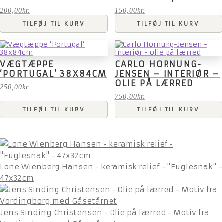
200,00
kr.
150,00
kr.
TILFØJ TIL KURV
TILFØJ TIL KURV
VÆGTÆPPE
CARLO HORNUNG-
‘PORTUGAL’ 38X84CM
JENSEN – INTERIØR –
OLIE PÅ LÆRRED
250,00
kr.
750,00
kr.
TILFØJ TIL KURV
TILFØJ TIL KURV
Lone Wienberg Hansen - keramisk relief - "Fuglesnak" -
47x32cm
Jens Sinding Christensen - Olie på lærred - Motiv fra