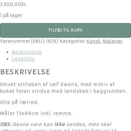
3.500,00
kr.
1 på lager
Leif
TILFØJ TIL KURV
Ewens
-
Varenummer (SKU):
16297
Kategorier:
Kunst
,
Malerier
Olie
Beskrivelse
på
Levering
lærred
-
BESKRIVELSE
Stilleben
med
Smukt stilleben af Leif Ewens, med motiv af
buket
buket foran vindue med landskab i baggrunden.
og
landskab
Olie på lærred.
antal
Måler 73x84cm inkl. ramme.
OBS:
Denne vare kan
ikke
sendes, men skal