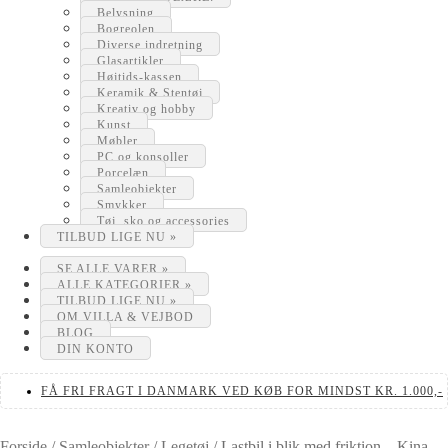
Belysning
Bogreolen
Diverse indretning
Glasartikler
Højtids-kassen
Keramik & Stentøj
Kreativ og hobby
Kunst
Møbler
PC og konsoller
Porcelæn
Samleobjekter
Smykker
Tøj, sko og accessories
TILBUD LIGE NU »
SE ALLE VARER »
ALLE KATEGORIER »
TILBUD LIGE NU »
OM VILLA & VEJBOD
BLOG
DIN KONTO
FÅ FRI FRAGT I DANMARK VED KØB FOR MINDST KR. 1.000,-
Forside
/
Samleobjekter
/
Legetøj
/
Lastbil i blik med friktion – Kina –