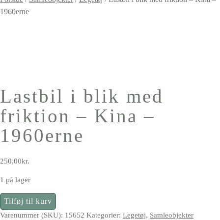
1960erne
Lastbil i blik med
friktion – Kina –
1960erne
250,00
kr.
1 på lager
Lastbil
Tilføj til kurv
i
Varenummer (SKU):
15652
Kategorier:
Legetøj
,
Samleobjekter