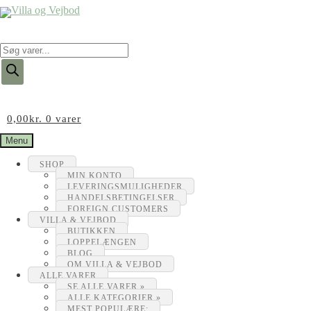
Products
search
0,00
kr.
0 varer
Menu
SHOP
MIN KONTO
LEVERINGSMULIGHEDER
HANDELSBETINGELSER
FOREIGN CUSTOMERS
VILLA & VEJBOD
BUTIKKEN
LOPPELÆNGEN
BLOG
OM VILLA & VEJBOD
ALLE VARER
SE ALLE VARER »
ALLE KATEGORIER »
MEST POPULÆRE: