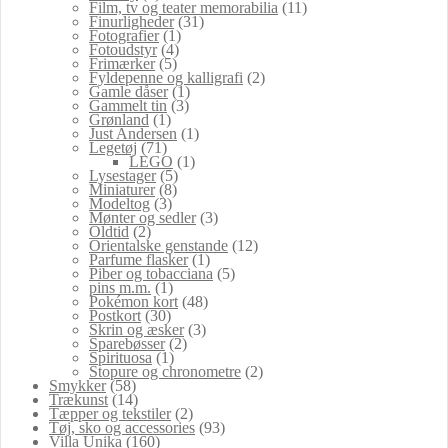
Film, tv og teater memorabilia
(11)
Finurligheder
(31)
Fotografier
(1)
Fotoudstyr
(4)
Frimærker
(5)
Fyldepenne og kalligrafi
(2)
Gamle dåser
(1)
Gammelt tin
(3)
Grønland
(1)
Just Andersen
(1)
Legetøj
(71)
LEGO
(1)
Lysestager
(5)
Miniaturer
(8)
Modeltog
(3)
Mønter og sedler
(3)
Oldtid
(2)
Orientalske genstande
(12)
Parfume flasker
(1)
Piber og tobacciana
(5)
pins m.m.
(1)
Pokémon kort
(48)
Postkort
(30)
Skrin og æsker
(3)
Sparebøsser
(2)
Spirituosa
(1)
Stopure og chronometre
(2)
Smykker
(58)
Trækunst
(14)
Tæpper og tekstiler
(2)
Tøj, sko og accessories
(93)
Villa Unika
(160)