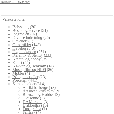
Taunus - 1960erne
Varekategorier
Belysning
(20)
Bestik og service
(21)
Bogreolen
(97)
Diverse indretning
(26)
Gavekort
(1)
Glasartikler
(148)
Havehuset
(3)
Højtids-kassen
(251)
Keramik & Stentøj
(233)
Kreativ og hobby
(35)
Kunst
(55)
Køkken og isenkram
(14)
Musik, film og Hi-Fi
(86)
Møbler
(4)
PC og konsoller
(23)
Porcelæn
(441)
Samleobjekter
(314)
Antikt barbergrej
(3)
Årsskeer, krus m.m.
(9)
Bronzer og Kobber
(3)
Cloisonne
(1)
DAM trolde
(3)
Drikkeglas
(15)
Etnografica
(1)
Fantasy
(4)