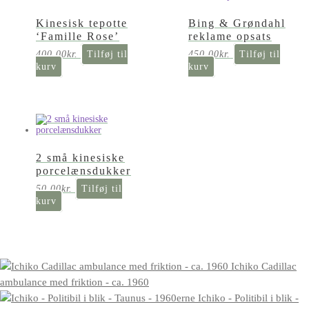
Kinesisk tepotte
Bing & Grøndahl
‘Famille Rose’
reklame opsats
400,00
kr.
Tilføj til
450,00
kr.
Tilføj til
kurv
kurv
2 små kinesiske
porcelænsdukker
50,00
kr.
Tilføj til
kurv
Ichiko Cadillac
ambulance med friktion - ca. 1960
Ichiko - Politibil i blik -