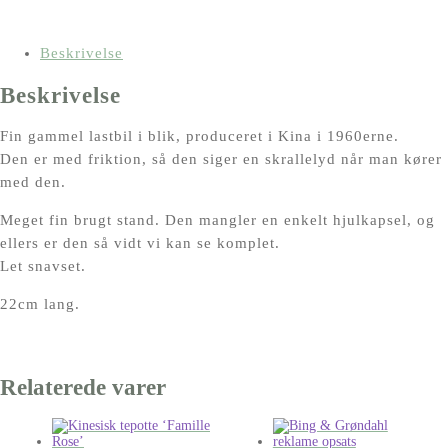
blik
med
friktion
Beskrivelse
-
Beskrivelse
Kina
-
Fin gammel lastbil i blik, produceret i Kina i 1960erne.
1960erne
Den er med friktion, så den siger en skrallelyd når man kører
antal
med den.
Meget fin brugt stand. Den mangler en enkelt hjulkapsel, og
ellers er den så vidt vi kan se komplet.
Let snavset.
22cm lang.
Relaterede varer