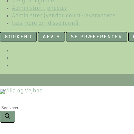
Vælg muligheder
Administrer tjenester
Administrer {vendor_count} leverandører
Læs mere om disse formål
GODKEND
AFVIS
SE PRÆFERENCER
Products
search