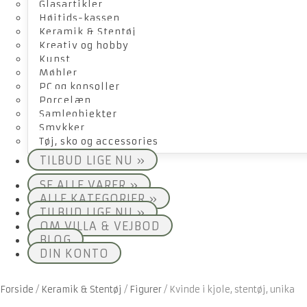
Glasartikler
Højtids-kassen
Keramik & Stentøj
Kreativ og hobby
Kunst
Møbler
PC og konsoller
Porcelæn
Samleobjekter
Smykker
Tøj, sko og accessories
TILBUD LIGE NU »
SE ALLE VARER »
ALLE KATEGORIER »
TILBUD LIGE NU »
OM VILLA & VEJBOD
BLOG
DIN KONTO
Forside
/
Keramik & Stentøj
/
Figurer
/
Kvinde i kjole, stentøj, unika