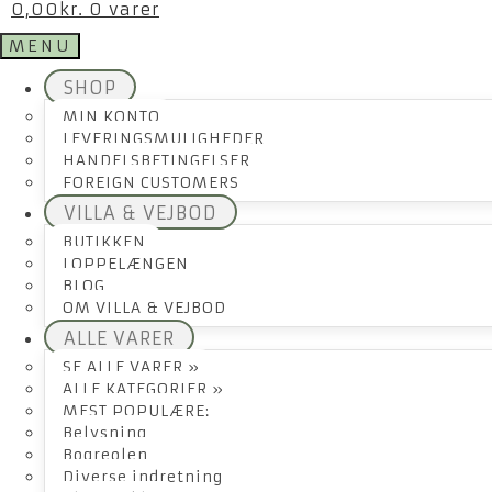
0,00
kr.
0 varer
MENU
SHOP
MIN KONTO
LEVERINGSMULIGHEDER
HANDELSBETINGELSER
FOREIGN CUSTOMERS
VILLA & VEJBOD
BUTIKKEN
LOPPELÆNGEN
BLOG
OM VILLA & VEJBOD
ALLE VARER
SE ALLE VARER »
ALLE KATEGORIER »
MEST POPULÆRE:
Belysning
Bogreolen
Diverse indretning