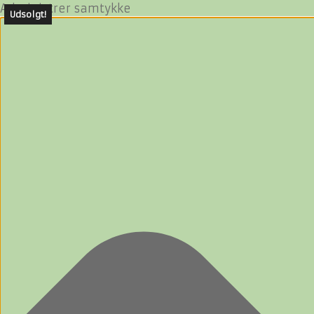
Administrer samtykke
Udsolgt!