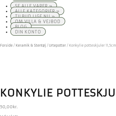
SE ALLE VARER »
ALLE KATEGORIER »
TILBUD LIGE NU »
OM VILLA & VEJBOD
BLOG
DIN KONTO
Forside
/
Keramik & Stentøj
/
Urtepotter
/
Konkylie potteskjuler 11,5cm
KONKYLIE POTTESKJU
50,00
kr.