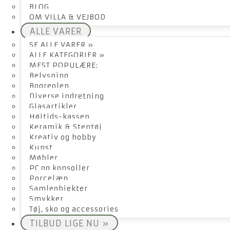
BLOG
OM VILLA & VEJBOD
ALLE VARER
SE ALLE VARER »
ALLE KATEGORIER »
MEST POPULÆRE:
Belysning
Bogreolen
Diverse indretning
Glasartikler
Højtids-kassen
Keramik & Stentøj
Kreativ og hobby
Kunst
Møbler
PC og konsoller
Porcelæn
Samleobjekter
Smykker
Tøj, sko og accessories
TILBUD LIGE NU »