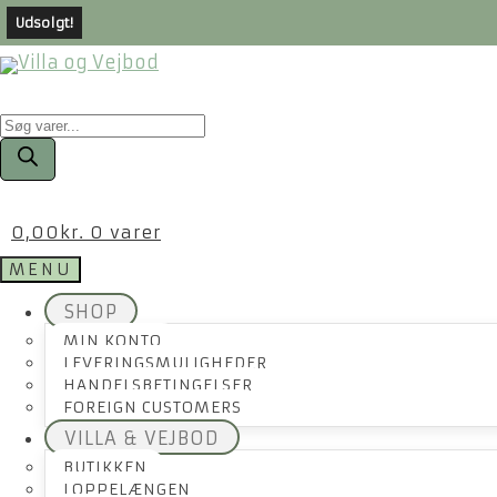
Udsolgt!
Products
search
0,00
kr.
0 varer
MENU
SHOP
MIN KONTO
LEVERINGSMULIGHEDER
HANDELSBETINGELSER
FOREIGN CUSTOMERS
VILLA & VEJBOD
BUTIKKEN
LOPPELÆNGEN