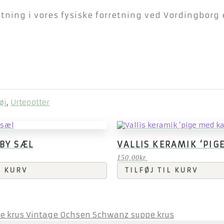
ning i vores fysiske forretning ved Vordingborg e
øj
,
Urtepotter
BY SÆL
VALLIS KERAMIK ‘PIG
150,00
kr.
L KURV
TILFØJ TIL KURV
Vintage Ochsen Schwanz suppe krus