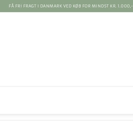
FÅ FRI FRAGT I DANMARK VED KØB FOR MINDST KR. 1.000,