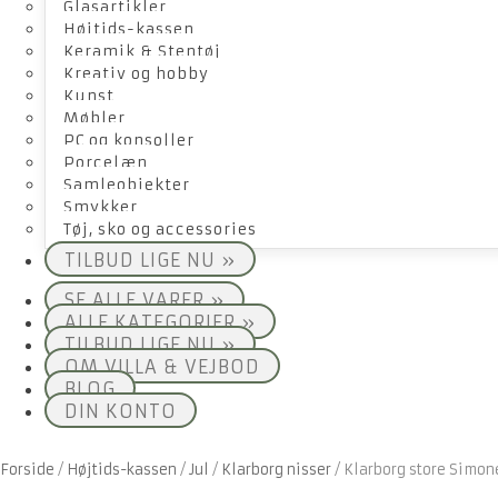
Glasartikler
Højtids-kassen
Keramik & Stentøj
Kreativ og hobby
Kunst
Møbler
PC og konsoller
Porcelæn
Samleobjekter
Smykker
Tøj, sko og accessories
TILBUD LIGE NU »
SE ALLE VARER »
ALLE KATEGORIER »
TILBUD LIGE NU »
OM VILLA & VEJBOD
BLOG
DIN KONTO
Forside
/
Højtids-kassen
/
Jul
/
Klarborg nisser
/
Klarborg store Simon