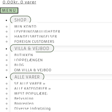
0,00
kr.
0 varer
MENU
SHOP
MIN KONTO
LEVERINGSMULIGHEDER
HANDELSBETINGELSER
FOREIGN CUSTOMERS
VILLA & VEJBOD
BUTIKKEN
LOPPELÆNGEN
BLOG
OM VILLA & VEJBOD
ALLE VARER
SE ALLE VARER »
ALLE KATEGORIER »
MEST POPULÆRE:
Belysning
Bogreolen
Diverse indretning