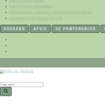
Vælg muligheder
Administrer tjenester
Administrer {vendor_count} leverandører
Læs mere om disse formål
GODKEND
AFVIS
SE PRÆFERENCER
Products
search