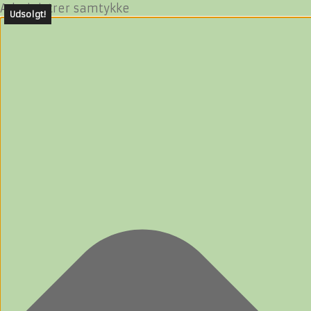
Administrer samtykke
Udsolgt!