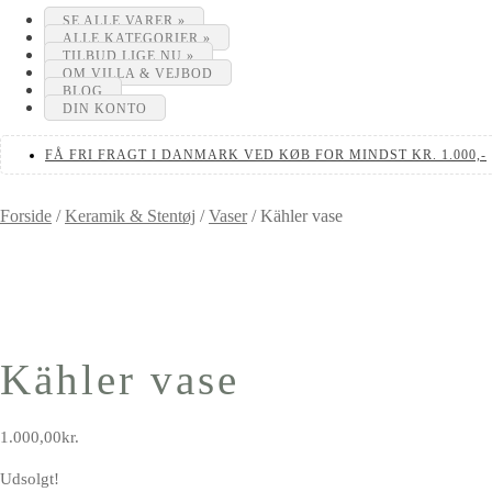
SE ALLE VARER »
ALLE KATEGORIER »
TILBUD LIGE NU »
OM VILLA & VEJBOD
BLOG
DIN KONTO
FÅ FRI FRAGT I DANMARK VED KØB FOR MINDST KR. 1.000,-
Forside
/
Keramik & Stentøj
/
Vaser
/
Kähler vase
Kähler vase
1.000,00
kr.
Udsolgt!