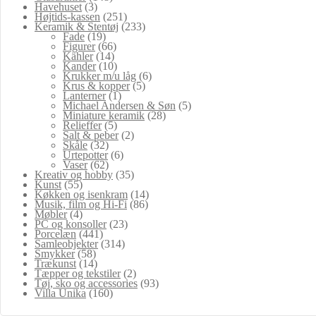
Havehuset
(3)
Højtids-kassen
(251)
Keramik & Stentøj
(233)
Fade
(19)
Figurer
(66)
Kähler
(14)
Kander
(10)
Krukker m/u låg
(6)
Krus & kopper
(5)
Lanterner
(1)
Michael Andersen & Søn
(5)
Miniature keramik
(28)
Relieffer
(5)
Salt & peber
(2)
Skåle
(32)
Urtepotter
(6)
Vaser
(62)
Kreativ og hobby
(35)
Kunst
(55)
Køkken og isenkram
(14)
Musik, film og Hi-Fi
(86)
Møbler
(4)
PC og konsoller
(23)
Porcelæn
(441)
Samleobjekter
(314)
Smykker
(58)
Trækunst
(14)
Tæpper og tekstiler
(2)
Tøj, sko og accessories
(93)
Villa Unika
(160)