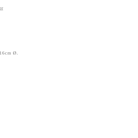
er
 16cm Ø.