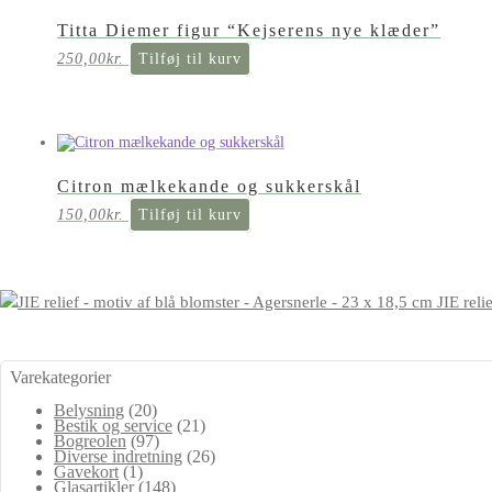
Titta Diemer figur “Kejserens nye klæder”
250,00
kr.
Tilføj til kurv
Citron mælkekande og sukkerskål
150,00
kr.
Tilføj til kurv
JIE reli
Varekategorier
Belysning
(20)
Bestik og service
(21)
Bogreolen
(97)
Diverse indretning
(26)
Gavekort
(1)
Glasartikler
(148)