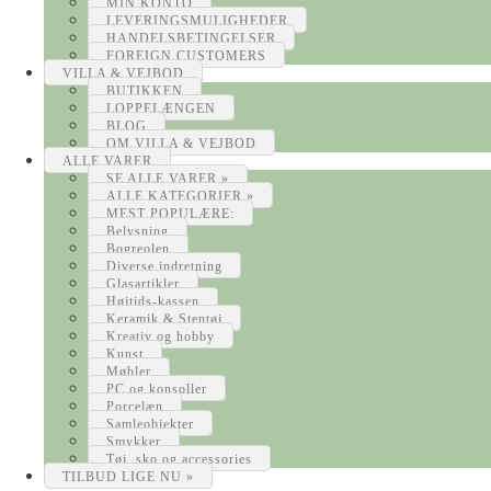
MIN KONTO
LEVERINGSMULIGHEDER
HANDELSBETINGELSER
FOREIGN CUSTOMERS
VILLA & VEJBOD
BUTIKKEN
LOPPELÆNGEN
BLOG
OM VILLA & VEJBOD
ALLE VARER
SE ALLE VARER »
ALLE KATEGORIER »
MEST POPULÆRE:
Belysning
Bogreolen
Diverse indretning
Glasartikler
Højtids-kassen
Keramik & Stentøj
Kreativ og hobby
Kunst
Møbler
PC og konsoller
Porcelæn
Samleobjekter
Smykker
Tøj, sko og accessories
TILBUD LIGE NU »