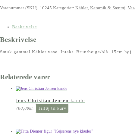
Varenummer (SKU):
10245
Kategorier:
Kähler
,
Keramik & Stentøj
,
Vas
Beskrivelse
Beskrivelse
Smuk gammel Kähler vase. Intakt. Brun/beige/blå. 15cm høj.
Relaterede varer
Jens Christian Jensen kande
700,00
kr.
Tilføj til kurv